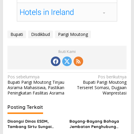
Bupati
Disdikbud
Parigi Moutong
Ikuti Kami
N
Pos sebelumnya
Pos berikutnya
Bupati Parigi Moutong Tinjau
Bupati Parigi Moutong
a
Asrama Mahasiswa, Pastikan
Terseret Somasi, Dugaan
v
Peningkatan Fasilitas Asrama
Wanprestasi
i
Posting Terkait
g
a
Disangsi Dinas ESDM,
Bayang-Bayang Bahaya
s
Tambang Sirtu Sungai
Jembatan Penghubung
Baliara Beraktivitas Tanpa
Desa Baliara–Parigimpu’u