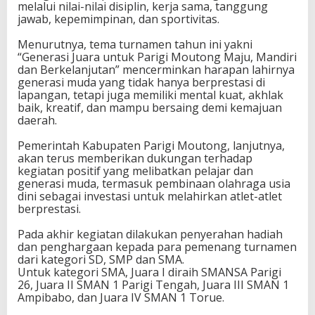
melalui nilai-nilai disiplin, kerja sama, tanggung
r
jawab, kepemimpinan, dan sportivitas.
P
i
Menurutnya, tema turnamen tahun ini yakni
a
“Generasi Juara untuk Parigi Moutong Maju, Mandiri
l
dan Berkelanjutan” mencerminkan harapan lahirnya
a
generasi muda yang tidak hanya berprestasi di
B
lapangan, tetapi juga memiliki mental kuat, akhlak
e
baik, kreatif, dan mampu bersaing demi kemajuan
r
daerah.
g
i
Pemerintah Kabupaten Parigi Moutong, lanjutnya,
l
akan terus memberikan dukungan terhadap
i
kegiatan positif yang melibatkan pelajar dan
r
generasi muda, termasuk pembinaan olahraga usia
2
dini sebagai investasi untuk melahirkan atlet-atlet
0
berprestasi.
2
6
Pada akhir kegiatan dilakukan penyerahan hadiah
dan penghargaan kepada para pemenang turnamen
dari kategori SD, SMP dan SMA.
Untuk kategori SMA, Juara I diraih SMANSA Parigi
26, Juara II SMAN 1 Parigi Tengah, Juara III SMAN 1
Ampibabo, dan Juara IV SMAN 1 Torue.