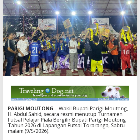
a
s
e
H
a
d
i
r
i
,
W
a
b
u
p
A
b
d
u
PARIGI MOUTONG
– Wakil Bupati Parigi Moutong,
l
H. Abdul Sahid, secara resmi menutup Turnamen
S
Futsal Pelajar Piala Bergilir Bupati Parigi Moutong
a
Tahun 2026 di Lapangan Futsal Toraranga, Sabtu
h
malam (9/5/2026).
i
d