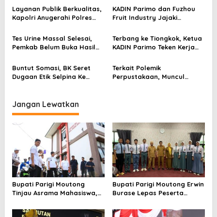
i
Beban
Layanan Publik Berkualitas,
KADIN Parimo dan Fuzhou
p
Kapolri Anugerahi Polres
Fruit Industry Jajaki
Parimo Predikat Pelayanan
Peluang Durian dan Manggis
o
Prima
ke Pasar Tiongkok
Tes Urine Massal Selesai,
Terbang ke Tiongkok, Ketua
s
Pemkab Belum Buka Hasil
KADIN Parimo Teken Kerja
Pemeriksaan
Sama Standar Industri
Durian
Buntut Somasi, BK Seret
Terkait Polemik
Dugaan Etik Selpina Ke
Perpustakaan, Muncul
Sidang Pendahuluan
Dugaan Pihak Eksternal
Dalam Pengaturan Proyek
Jangan Lewatkan
Bupati Parigi Moutong
Bupati Parigi Moutong Erwin
Tinjau Asrama Mahasiswa,
Burase Lepas Peserta
Pastikan Peningkatan
Seleksi Paskibraka Tingkat
Fasilitas Asrama
Provinsi