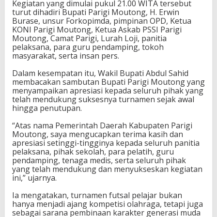
Kegiatan yang dimulai pukul 21.00 WITA tersebut
T
turut dihadiri Bupati Parigi Moutong, H. Erwin
u
Burase, unsur Forkopimda, pimpinan OPD, Ketua
t
KONI Parigi Moutong, Ketua Askab PSSI Parigi
u
Moutong, Camat Parigi, Lurah Loji, panitia
p
pelaksana, para guru pendamping, tokoh
T
masyarakat, serta insan pers.
u
r
Dalam kesempatan itu, Wakil Bupati Abdul Sahid
n
membacakan sambutan Bupati Parigi Moutong yang
a
menyampaikan apresiasi kepada seluruh pihak yang
m
telah mendukung suksesnya turnamen sejak awal
e
hingga penutupan.
n
F
“Atas nama Pemerintah Daerah Kabupaten Parigi
u
Moutong, saya mengucapkan terima kasih dan
t
apresiasi setinggi-tingginya kepada seluruh panitia
s
pelaksana, pihak sekolah, para pelatih, guru
a
pendamping, tenaga medis, serta seluruh pihak
l
yang telah mendukung dan menyukseskan kegiatan
P
ini,” ujarnya.
e
l
Ia mengatakan, turnamen futsal pelajar bukan
a
hanya menjadi ajang kompetisi olahraga, tetapi juga
j
sebagai sarana pembinaan karakter generasi muda
a