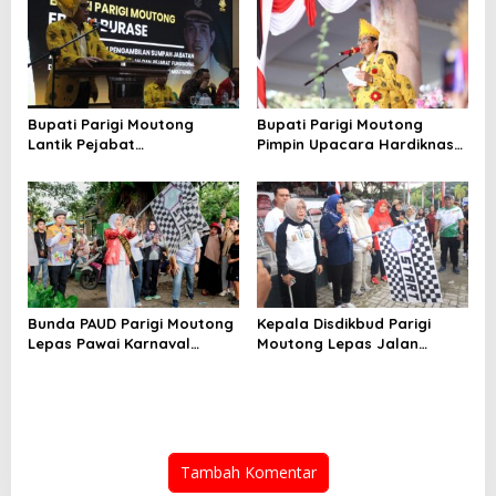
Bupati Parigi Moutong
Bupati Parigi Moutong
Lantik Pejabat
Pimpin Upacara Hardiknas
Admonistrator, Kepala
2026
Sekolah dan Pejabat
Fungsional
Bunda PAUD Parigi Moutong
Kepala Disdikbud Parigi
Lepas Pawai Karnaval
Moutong Lepas Jalan
Hardiknas 2026
Santai Sambut Hardiknas
2026
Tambah Komentar