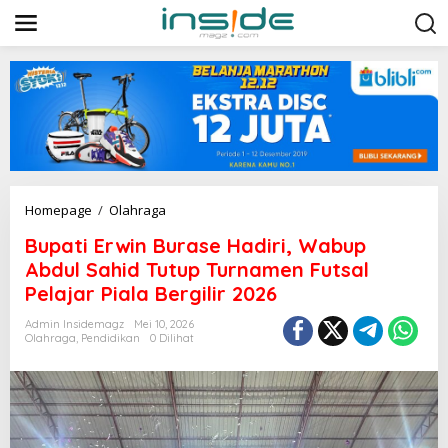
L
e
w
a
t
i
k
e
k
o
n
t
B
Homepage
/
Olahraga
e
u
n
Bupati Erwin Burase Hadiri, Wabup
p
a
Abdul Sahid Tutup Turnamen Futsal
t
Pelajar Piala Bergilir 2026
i
E
Admin Insidemagz
Mei 10, 2026
r
Olahraga
,
Pendidikan
0 Dilihat
w
i
n
B
u
r