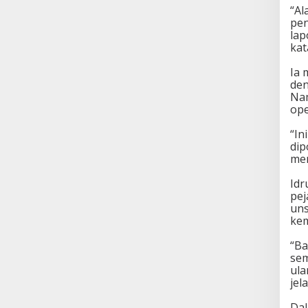
“Al
pen
lap
kat
Ia 
den
Nam
ope
“In
dip
mem
Idr
pej
uns
kem
“Ba
sem
ula
jel
Dal