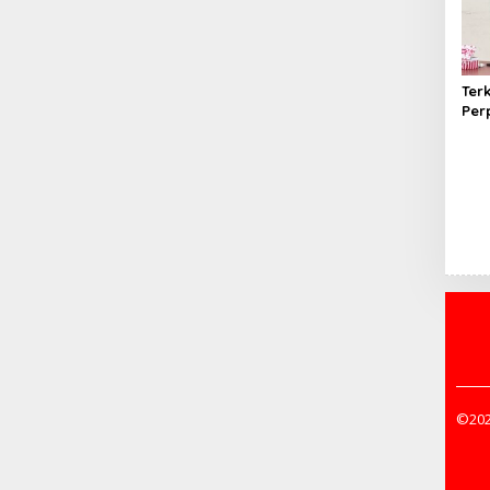
Ter
Per
Dug
Eks
Pen
©202