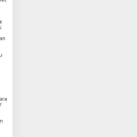
k
.
tan
u
ara
r
an