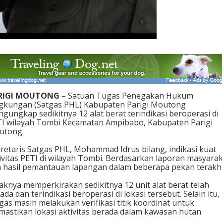
i
k
a
s
i
B
e
r
o
p
e
RIGI MOUTONG
– Satuan Tugas Penegakan Hukum
r
gkungan (Satgas PHL) Kabupaten Parigi Moutong
a
gungkap sedikitnya 12 alat berat terindikasi beroperasi di
s
I wilayah Tombi Kecamatan Ampibabo, Kabupaten Parigi
i
utong.
d
i
retaris Satgas PHL, Mohammad Idrus bilang, indikasi kuat
P
ivitas PETI di wilayah Tombi. Berdasarkan laporan masyara
E
 hasil pemantauan lapangan dalam beberapa pekan terakhi
T
I
aknya memperkirakan sedikitnya 12 unit alat berat telah
T
ada dan terindikasi beroperasi di lokasi tersebut. Selain itu,
o
gas masih melakukan verifikasi titik koordinat untuk
m
astikan lokasi aktivitas berada dalam kawasan hutan
b