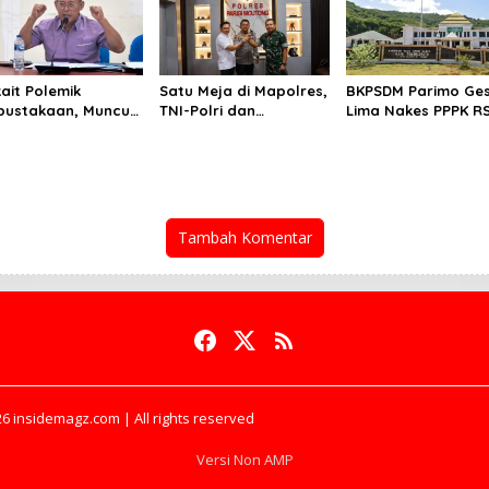
kait Polemik
Satu Meja di Mapolres,
BKPSDM Parimo Ge
pustakaan, Muncul
TNI-Polri dan
Lima Nakes PPPK R
aan Pihak
Kejaksaan Parimo
Tombolotutu Pakai
ternal Dalam
Perkuat Sinergitas
Sementata
gaturan Proyek
Tambah Komentar
6 insidemagz.com | All rights reserved
Versi Non AMP