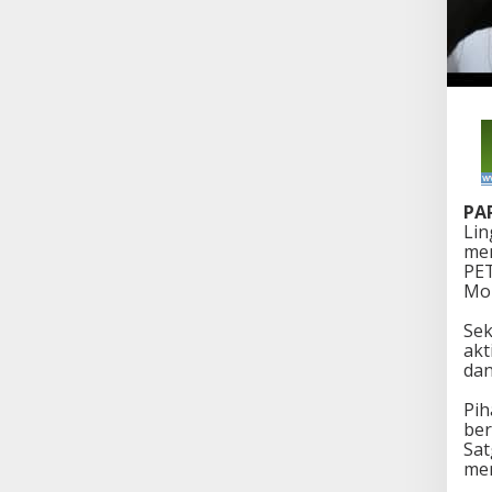
PA
Lin
men
PET
Mo
Sek
akt
dan
Pih
ber
Sat
mem