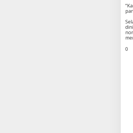
“Ka
pan
Sel
din
non
mem
0