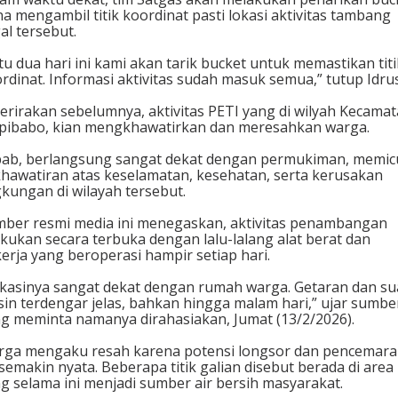
a mengambil titik koordinat pasti lokasi aktivitas tambang
gal tersebut.
tu dua hari ini kami akan tarik bucket untuk memastikan titi
rdinat. Informasi aktivitas sudah masuk semua,” tutup Idrus
erirakan sebelumnya, aktivitas PETI yang di wilyah Kecama
ibabo, kian mengkhawatirkan dan meresahkan warga.
ab, berlangsung sangat dekat dengan permukiman, memic
hawatiran atas keselamatan, kesehatan, serta kerusakan
gkungan di wilayah tersebut.
ber resmi media ini menegaskan, aktivitas penambangan
akukan secara terbuka dengan lalu-lalang alat berat dan
erja yang beroperasi hampir setiap hari.
kasinya sangat dekat dengan rumah warga. Getaran dan su
in terdengar jelas, bahkan hingga malam hari,” ujar sumbe
g meminta namanya dirahasiakan, Jumat (13/2/2026).
ga mengaku resah karena potensi longsor dan pencemar
 semakin nyata. Beberapa titik galian disebut berada di area
g selama ini menjadi sumber air bersih masyarakat.