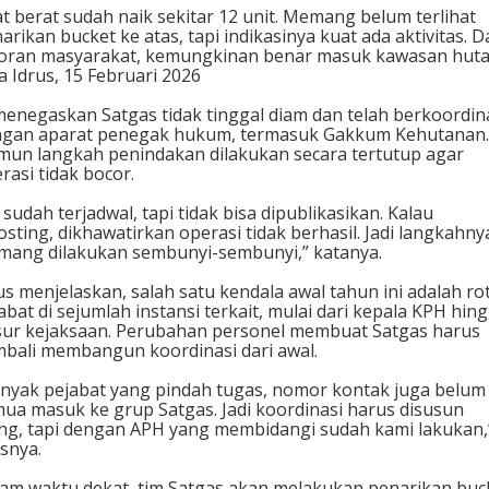
i
at berat sudah naik sekitar 12 unit. Memang belum terlihat
arikan bucket ke atas, tapi indikasinya kuat ada aktivitas. D
oran masyarakat, kemungkinan benar masuk kawasan huta
a Idrus, 15 Februari 2026
menegaskan Satgas tidak tinggal diam dan telah berkoordin
gan aparat penegak hukum, termasuk Gakkum Kehutanan.
un langkah penindakan dilakukan secara tertutup agar
rasi tidak bocor.
i sudah terjadwal, tapi tidak bisa dipublikasikan. Kalau
osting, dikhawatirkan operasi tidak berhasil. Jadi langkahny
ang dilakukan sembunyi-sembunyi,” katanya.
us menjelaskan, salah satu kendala awal tahun ini adalah ro
abat di sejumlah instansi terkait, mulai dari kepala KPH hin
ur kejaksaan. Perubahan personel membuat Satgas harus
bali membangun koordinasi dari awal.
nyak pejabat yang pindah tugas, nomor kontak juga belum
ua masuk ke grup Satgas. Jadi koordinasi harus disusun
ng, tapi dengan APH yang membidangi sudah kami lakukan,
asnya.
am waktu dekat, tim Satgas akan melakukan penarikan buc