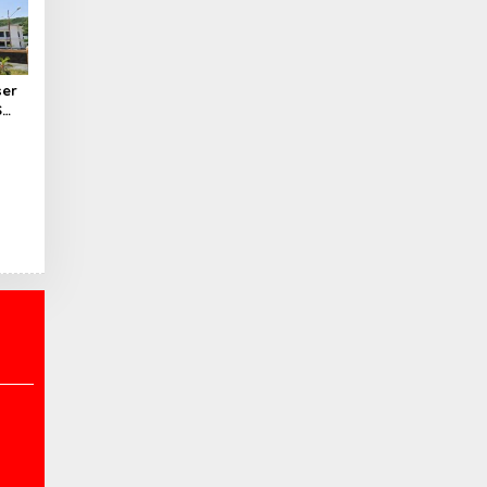
ser
S
 SK