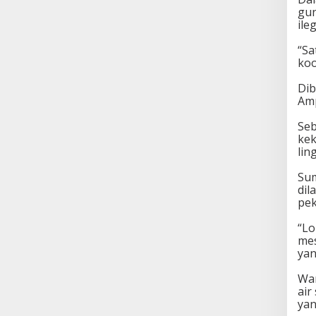
gun
ile
“Sa
koo
Dib
Amp
Seb
kek
lin
Sum
dil
pek
“Lo
mes
yan
War
air
yan