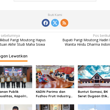
Ikuti Kami
 sebelumnya
Pos beriku
dikbud Parigi Moutong Hapus
Bupati Parigi Moutong Hadiri
tuan Akhir Studi Maha Siswa
Wanita Hindu Dharma Indon
ngan Lewatkan
anan Publik
KADIN Parimo dan
Buntut Somasi, BK
kualitas, Kapolri
Fuzhou Fruit Industry
Seret Dugaan Etik
gerahi Polres
Jajaki Peluang Durian
Selpina Ke Sidang
imo Predikat
dan Manggis ke Pasar
Pendahuluan
ayanan Prima
Tiongkok