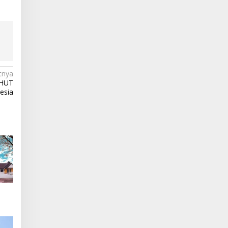
tnya
 HUT
esia