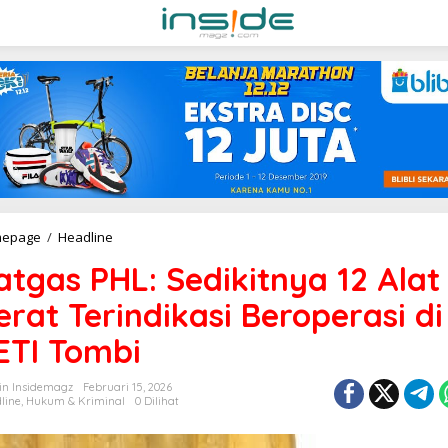
S
epage
/
Headline
a
atgas PHL: Sedikitnya 12 Alat
t
g
erat Terindikasi Beroperasi di
a
s
ETI Tombi
P
H
L
n Insidemagz
Februari 15, 2026
:
line
,
Hukum & Kriminal
0 Dilihat
S
e