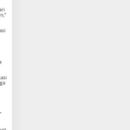
ari
n,”
asi
a
tasi
gga
”
ket