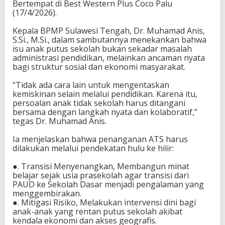
Bertempat di Best Western Plus Coco Palu
t
(17/4/2026).
K
o
Kepala BPMP Sulawesi Tengah, Dr. Muhamad Anis,
l
S.Si., M.Si., dalam sambutannya menekankan bahwa
a
isu anak putus sekolah bukan sekadar masalah
b
administrasi pendidikan, melainkan ancaman nyata
o
bagi struktur sosial dan ekonomi masyarakat.
r
a
“Tidak ada cara lain untuk mengentaskan
s
kemiskinan selain melalui pendidikan. Karena itu,
i
persoalan anak tidak sekolah harus ditangani
T
bersama dengan langkah nyata dan kolaboratif,”
a
tegas Dr. Muhamad Anis.
n
g
Ia menjelaskan bahwa penanganan ATS harus
a
dilakukan melalui pendekatan hulu ke hilir:
n
i
●. Transisi Menyenangkan, Membangun minat
A
belajar sejak usia prasekolah agar transisi dari
n
PAUD ke Sekolah Dasar menjadi pengalaman yang
a
menggembirakan.
k
●. Mitigasi Risiko, Melakukan intervensi dini bagi
T
anak-anak yang rentan putus sekolah akibat
i
kendala ekonomi dan akses geografis.
d