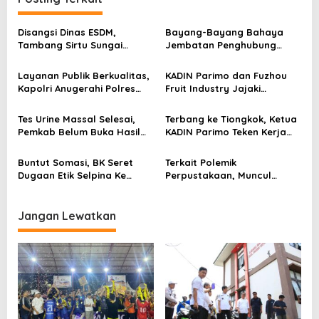
g
a
Disangsi Dinas ESDM,
Bayang-Bayang Bahaya
s
Tambang Sirtu Sungai
Jembatan Penghubung
Baliara Beraktivitas Tanpa
Desa Baliara–Parigimpu’u
i
Beban
Layanan Publik Berkualitas,
KADIN Parimo dan Fuzhou
p
Kapolri Anugerahi Polres
Fruit Industry Jajaki
Parimo Predikat Pelayanan
Peluang Durian dan Manggis
o
Prima
ke Pasar Tiongkok
Tes Urine Massal Selesai,
Terbang ke Tiongkok, Ketua
s
Pemkab Belum Buka Hasil
KADIN Parimo Teken Kerja
Pemeriksaan
Sama Standar Industri
Durian
Buntut Somasi, BK Seret
Terkait Polemik
Dugaan Etik Selpina Ke
Perpustakaan, Muncul
Sidang Pendahuluan
Dugaan Pihak Eksternal
Dalam Pengaturan Proyek
Jangan Lewatkan