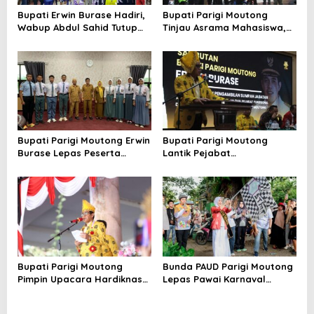
Bupati Erwin Burase Hadiri,
Bupati Parigi Moutong
Wabup Abdul Sahid Tutup
Tinjau Asrama Mahasiswa,
Turnamen Futsal Pelajar
Pastikan Peningkatan
Piala Bergilir 2026
Fasilitas Asrama
Bupati Parigi Moutong Erwin
Bupati Parigi Moutong
Burase Lepas Peserta
Lantik Pejabat
Seleksi Paskibraka Tingkat
Admonistrator, Kepala
Provinsi
Sekolah dan Pejabat
Fungsional
Bupati Parigi Moutong
Bunda PAUD Parigi Moutong
Pimpin Upacara Hardiknas
Lepas Pawai Karnaval
2026
Hardiknas 2026