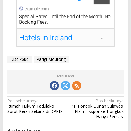
Disdikbud
Parigi Moutong
Ikuti Kami
N
Pos sebelumnya
Pos berikutnya
Rumah Hukum Tadulako
PT. Pondok Durian Sulawesi
a
Sorot Peran Selpina di DPRD
Klaim Ekspor ke Tiongkok
v
Hanya Sensasi
i
Posting Terkait