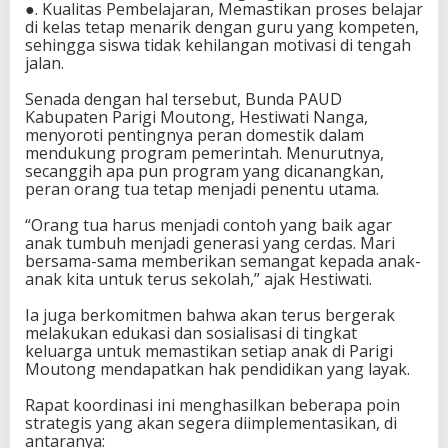
●. Kualitas Pembelajaran, Memastikan proses belajar
a
di kelas tetap menarik dengan guru yang kompeten,
k
sehingga siswa tidak kehilangan motivasi di tengah
S
jalan.
e
k
Senada dengan hal tersebut, Bunda PAUD
o
Kabupaten Parigi Moutong, Hestiwati Nanga,
l
menyoroti pentingnya peran domestik dalam
a
mendukung program pemerintah. Menurutnya,
h
secanggih apa pun program yang dicanangkan,
peran orang tua tetap menjadi penentu utama.
“Orang tua harus menjadi contoh yang baik agar
anak tumbuh menjadi generasi yang cerdas. Mari
bersama-sama memberikan semangat kepada anak-
anak kita untuk terus sekolah,” ajak Hestiwati.
Ia juga berkomitmen bahwa akan terus bergerak
melakukan edukasi dan sosialisasi di tingkat
keluarga untuk memastikan setiap anak di Parigi
Moutong mendapatkan hak pendidikan yang layak.
Rapat koordinasi ini menghasilkan beberapa poin
strategis yang akan segera diimplementasikan, di
antaranya: