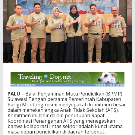
P
e
m
k
a
b
P
a
r
i
g
i
M
o
u
t
o
PALU
– Balai Penjaminan Mutu Pendidikan (BPMP)
n
Sulawesi Tengah bersama Pemerintah Kabupaten
g
Parigi Moutong resmi menyepakati komitmen besar
P
dalam menekan angka Anak Tidak Sekolah (ATS).
e
Komitmen ini lahir dalam penutupan Rapat
r
Koordinasi Penanganan ATS yang menegaskan
k
bahwa kolaborasi lintas sektor adalah kunci utama
u
masa depan pendidikan di daerah tersebut.
a