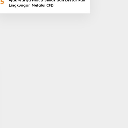
5
Ajak Warga Hidup Sehat dan Lestarikan
Lingkungan Melalui CFD
ugaan Pungutan Capai
Terbang ke Tiongkok,
uluhan Juta, Kades Tombi:
Ketua KADIN Parimo Teken
uma Rp15 juta
Kerja Sama Standar
Industri Durian