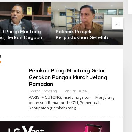
»
k Proyek
Kasus Dugaan Etik Selpina
D
takaan: Setelah
Senyap, Pelapor Ambil
P
 Kepala BPKAD Turut
Sikap Surati Pimpinan
C
ksa Polda
DPRD
a
Pemkab Parigi Moutong Gelar
Gerakan Pangan Murah Jelang
Ramadan
Oleh
Daerah
,
Traveling
|
Februari 18, 2026
Admin
PARIGI MOUTONG, insidemagz.com – Menjelang
Insidemagz
bulan suci Ramadan 1447 H, Pemerintah
Kabupaten (Pemkab)Parigi