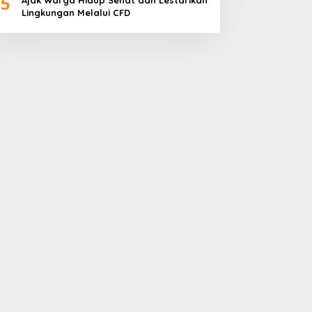
5
Ajak Warga Hidup Sehat dan Lestarikan
Lingkungan Melalui CFD