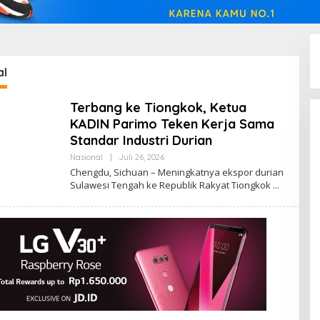
al
Terbang ke Tiongkok, Ketua
KADIN Parimo Teken Kerja Sama
Standar Industri Durian
Oleh
Nasional
|
Juli 26, 2026
Admin
Chengdu, Sichuan – Meningkatnya ekspor durian
Insidemagz
Sulawesi Tengah ke Republik Rakyat Tiongkok