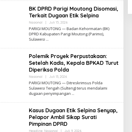
BK DPRD Parigi Moutong Disomasi,
Terkait Dugaan Etik Selpina
Oleh
Nasional
|
Juli 15, 2026
Admin
PARIGI MOUTONG — Badan Kehormatan (BK)
Insidemagz
DPRD Kabupaten Parigi Moutong (Parimo),
Sulawesi
Polemik Proyek Perpustakaan:
Setelah Kadis, Kepala BPKAD Turut
Diperiksa Polda
Oleh
Nasional
|
Juli 13, 2026
Admin
PARIGI MOUTONG — Ditreskrimsus Polda
Insidemagz
Sulawesi Tengah (Sulteng) terus mendalami
dugaan penyimpangan
Kasus Dugaan Etik Selpina Senyap,
Pelapor Ambil Sikap Surati
Pimpinan DPRD
Oleh
Headline
,
Nasional
|
Juli 9, 2026