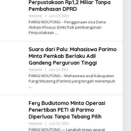
Perpustakaan Rp1,2 Miliar Tanpa
Pembahasan DPRD
Oleh
Nasional
|
Juni 25, 2026
Admin
PARIGI MOUTONG – Penggunaan sisa Dana
Insidemagz
Alokasi Khusus (DAK) fisik pembangunan
Perpustakaan
Suara dari Palu: Mahasiswa Parimo
Minta Pemkab Berlaku Adil
Gandeng Perguruan Tinggi
Oleh
Nasional
|
Juni 23, 2026
Admin
PARIGI MOUTONG – Mahasiswa asal Kabupaten
Insidemagz
Parigi Moutong (Parimo) yang tengah menempuh
Fery Budiutomo Minta Operasi
Penertiban PETI di Parimo
Diperluas Tanpa Tebang Pilih
Oleh
Nasional
|
Juni 22, 2026
Admin
PARIGI MOUTONG — Langkah tegas aparat