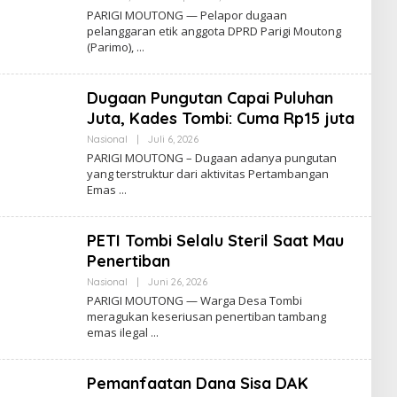
Admin
PARIGI MOUTONG — Pelapor dugaan
Insidemagz
pelanggaran etik anggota DPRD Parigi Moutong
(Parimo),
Dugaan Pungutan Capai Puluhan
Juta, Kades Tombi: Cuma Rp15 juta
Oleh
Nasional
|
Juli 6, 2026
Admin
PARIGI MOUTONG – Dugaan adanya pungutan
Insidemagz
yang terstruktur dari aktivitas Pertambangan
Emas
PETI Tombi Selalu Steril Saat Mau
Penertiban
Oleh
Nasional
|
Juni 26, 2026
Admin
PARIGI MOUTONG — Warga Desa Tombi
Insidemagz
meragukan keseriusan penertiban tambang
emas ilegal
Pemanfaatan Dana Sisa DAK