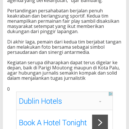
agenda yang berkelanjutan,” ujar Bambang.
C
Pertandingan persahabatan berjalan penuh
v
keakraban dan berlangsung sportif. Kedua tim
s
menampilkan permainan fair play sambil disaksikan
J
masyarakat setempat yang ikut memberikan
u
dukungan dari pinggir lapangan.
r
n
Di akhir laga, pemain dari kedua tim berjabat tangan
a
dan melakukan foto bersama sebagai simbol
l
persaudaraan dan sinergi antarmedia.
i
s
Kegiatan serupa diharapkan dapat terus digelar ke
P
depan, baik di Parigi Moutong maupun di Kota Palu,
a
agar hubungan jurnalis semakin kompak dan solid
l
dalam menjalankan tugas jurnalistik
u
F
C
0