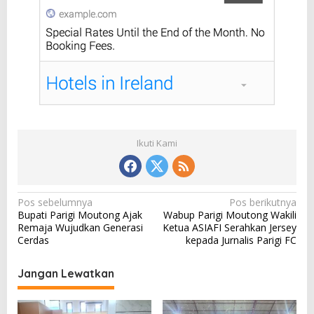
Ikuti Kami
N
Pos sebelumnya
Pos berikutnya
Bupati Parigi Moutong Ajak
Wabup Parigi Moutong Wakili
a
Remaja Wujudkan Generasi
Ketua ASIAFI Serahkan Jersey
v
Cerdas
kepada Jurnalis Parigi FC
i
Jangan Lewatkan
g
a