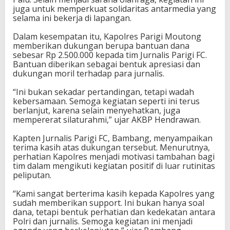
juga untuk memperkuat solidaritas antarmedia yang
r
selama ini bekerja di lapangan.
s
a
Dalam kesempatan itu, Kapolres Parigi Moutong
h
memberikan dukungan berupa bantuan dana
a
sebesar Rp 2.500.000 kepada tim Jurnalis Parigi FC.
b
Bantuan diberikan sebagai bentuk apresiasi dan
a
dukungan moril terhadap para jurnalis.
t
a
“Ini bukan sekadar pertandingan, tetapi wadah
n
kebersamaan. Semoga kegiatan seperti ini terus
J
berlanjut, karena selain menyehatkan, juga
u
mempererat silaturahmi,” ujar AKBP Hendrawan.
r
n
Kapten Jurnalis Parigi FC, Bambang, menyampaikan
a
terima kasih atas dukungan tersebut. Menurutnya,
l
perhatian Kapolres menjadi motivasi tambahan bagi
i
tim dalam mengikuti kegiatan positif di luar rutinitas
s
peliputan.
P
a
“Kami sangat berterima kasih kepada Kapolres yang
r
sudah memberikan support. Ini bukan hanya soal
i
dana, tetapi bentuk perhatian dan kedekatan antara
g
Polri dan jurnalis. Semoga kegiatan ini menjadi
i
F