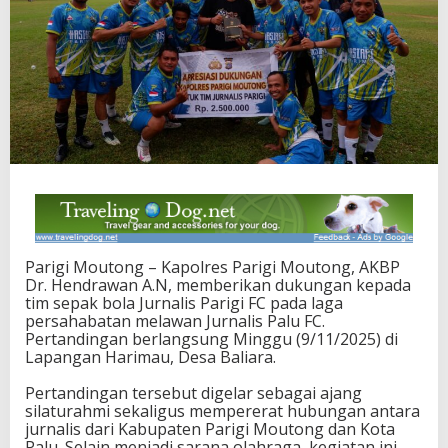
M
o
u
t
o
n
g
B
e
r
i
D
u
k
Parigi Moutong – Kapolres Parigi Moutong, AKBP
u
Dr. Hendrawan A.N, memberikan dukungan kepada
n
tim sepak bola Jurnalis Parigi FC pada laga
g
persahabatan melawan Jurnalis Palu FC.
a
Pertandingan berlangsung Minggu (9/11/2025) di
n
Lapangan Harimau, Desa Baliara.
L
a
Pertandingan tersebut digelar sebagai ajang
g
silaturahmi sekaligus mempererat hubungan antara
a
jurnalis dari Kabupaten Parigi Moutong dan Kota
P
Palu. Selain menjadi sarana olahraga, kegiatan ini
e