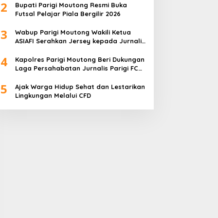
2
Bupati Parigi Moutong Resmi Buka
Futsal Pelajar Piala Bergilir 2026
3
Wabup Parigi Moutong Wakili Ketua
ASIAFI Serahkan Jersey kepada Jurnalis
Parigi FC
4
Kapolres Parigi Moutong Beri Dukungan
Laga Persahabatan Jurnalis Parigi FC
vs Jurnalis Palu FC
5
Ajak Warga Hidup Sehat dan Lestarikan
Lingkungan Melalui CFD