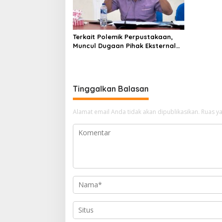
Terkait Polemik Perpustakaan,
Muncul Dugaan Pihak Eksternal
Dalam Pengaturan Proyek
Tinggalkan Balasan
Alamat email Anda tidak akan dipublikasikan.
Ruas ya