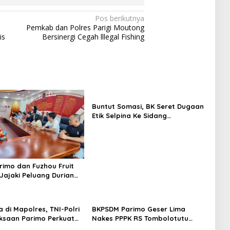
Pos berikutnya
Pemkab dan Polres Parigi Moutong
is
Bersinergi Cegah lllegal Fishing
Buntut Somasi, BK Seret Dugaan
Etik Selpina Ke Sidang
Pendahuluan
rimo dan Fuzhou Fruit
 Jajaki Peluang Durian
gis ke Pasar Tiongkok
 di Mapolres, TNI-Polri
BKPSDM Parimo Geser Lima
ksaan Parimo Perkuat
Nakes PPPK RS Tombolotutu
s
Pakai SK Sementata