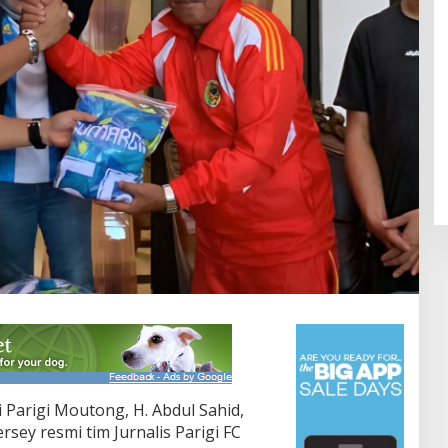
Parigi Moutong, H. Abdul Sahid,
sey resmi tim Jurnalis Parigi FC