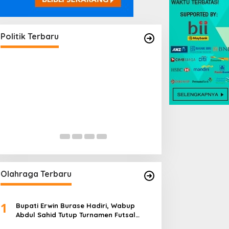
Politik Terbaru
Pengangkatan 10 Tenaga Ahli di
Arnol Kawal Usul
Parigi Moutong Disorot
Bencana hingga
Lembaga Adat
Di Daerah, Politik
|
Mei 19, 2026
Di Politik
|
April 23, 202
Olahraga Terbaru
1
Bupati Erwin Burase Hadiri, Wabup
Abdul Sahid Tutup Turnamen Futsal
Pelajar Piala Bergilir 2026