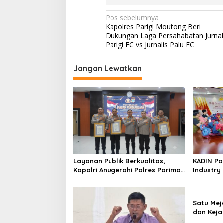
Navigasi
Pos sebelumnya
Kapolres Parigi Moutong Beri
pos
Dukungan Laga Persahabatan Jurnal
Parigi FC vs Jurnalis Palu FC
Jangan Lewatkan
Layanan Publik Berkualitas,
KADIN Pa
Kapolri Anugerahi Polres Parimo
Industry
Predikat Pelayanan Prima
dan Mang
Satu Meja
dan Keja
Sinergita