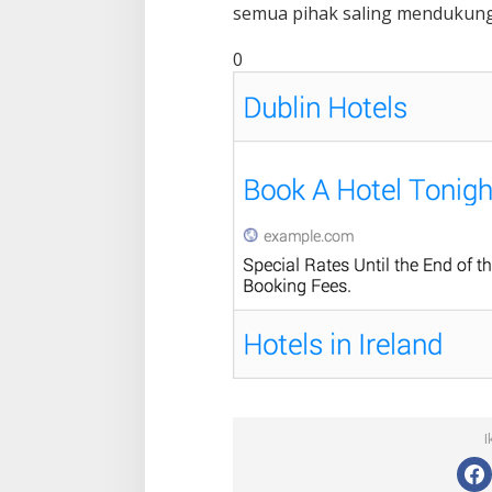
semua pihak saling mendukun
0
I