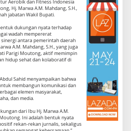
ktur Aerobik dan Fitness Indonesia
ong, Hj. Marwa A.M. Mahdang, S.H.,
ah jabatan Wakil Bupati.
bentuk dukungan nyata terhadap
bagai wadah mempererat
inergi antara pemerintah daerah
Marwa A.M. Mahdang, S.H., yang juga
ati Parigi Moutong, aktif memimpin
 hidup sehat dan kolaboratif di
 Abdul Sahid menyampaikan bahwa
f untuk membangun komunikasi dan
berbagai elemen masyarakat,
aha, dan media.
kungan dari Ibu Hj. Marwa A.M.
Moutong. Ini adalah bentuk nyata
sitif rekan-rekan jurnalis, sekaligus
buhkan semangat kebersamaan,”