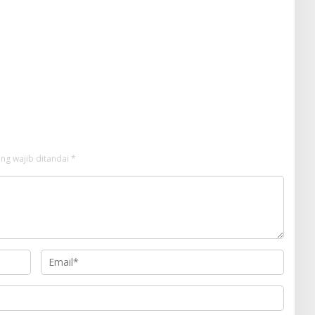
ng wajib ditandai
*