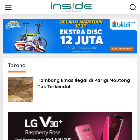
L
e
w
a
t
i
k
e
k
o
n
t
Torono
e
n
Tambang Emas Ilegal di Parigi Moutong
Tak Terkendali