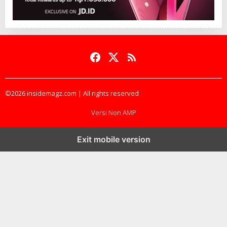
©2026 insidemagz.com | All rights reserved
Versi Non AMP
Exit mobile version