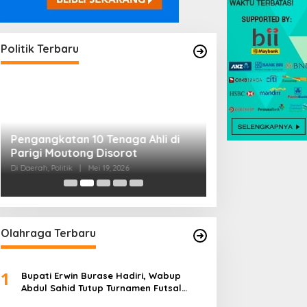
Pengangkatan 10 Tenaga Ahli di
Parigi Moutong Disorot
Di Daerah, Politik
|
Mei 19, 2026
Politik Terbaru
Arnol Kawal Usul
Bencana hingga
Lembaga Adat
Di Politik
|
April 23, 202
Olahraga Terbaru
1
Bupati Erwin Burase Hadiri, Wabup
Abdul Sahid Tutup Turnamen Futsal
Pelajar Piala Bergilir 2026