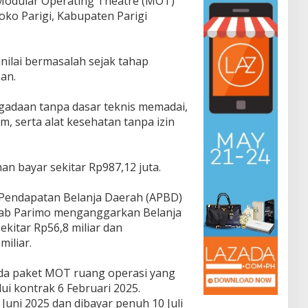
Modular Operating Theatre (MOT)
oko Parigi, Kabupaten Parigi
dinilai bermasalah sejak tahap
an.
adaan tanpa dasar teknis memadai,
em, serta alat kesehatan tanpa izin
n bayar sekitar Rp987,12 juta.
Pendapatan Belanja Daerah (APBD)
mkab Parimo menganggarkan Belanja
itar Rp56,8 miliar dan
miliar.
da paket MOT ruang operasi yang
i kontrak 6 Februari 2025.
Juni 2025 dan dibayar penuh 10 Juli