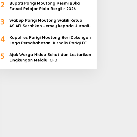
2
Bupati Parigi Moutong Resmi Buka
Futsal Pelajar Piala Bergilir 2026
3
Wabup Parigi Moutong Wakili Ketua
ASIAFI Serahkan Jersey kepada Jurnalis
Parigi FC
4
Kapolres Parigi Moutong Beri Dukungan
Laga Persahabatan Jurnalis Parigi FC
vs Jurnalis Palu FC
5
Ajak Warga Hidup Sehat dan Lestarikan
Lingkungan Melalui CFD