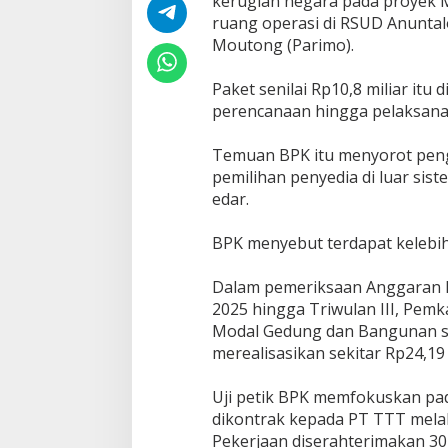
kerugian negara pada proyek 
ruang operasi di RSUD Anuntal
Moutong (Parimo).
Paket senilai Rp10,8 miliar itu 
perencanaan hingga pelaksana
Temuan BPK itu menyorot peng
pemilihan penyedia di luar sist
edar.
BPK menyebut terdapat kelebiha
Dalam pemeriksaan Anggaran 
2025 hingga Triwulan III, Pe
Modal Gedung dan Bangunan sek
merealisasikan sekitar Rp24,19 
Uji petik BPK memfokuskan pa
dikontrak kepada PT TTT melalu
Pekerjaan diserahterimakan 30 