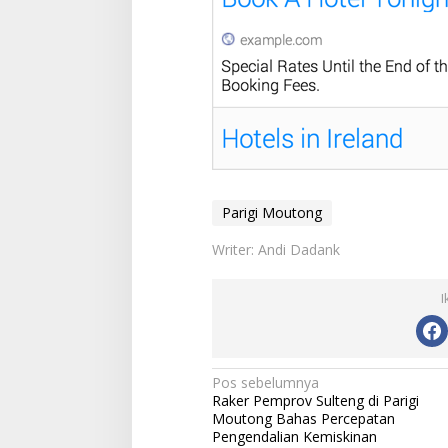
Parigi Moutong
Writer: Andi Dadank
I
Navigasi
Pos sebelumnya
Raker Pemprov Sulteng di Parigi
pos
Moutong Bahas Percepatan
Pengendalian Kemiskinan