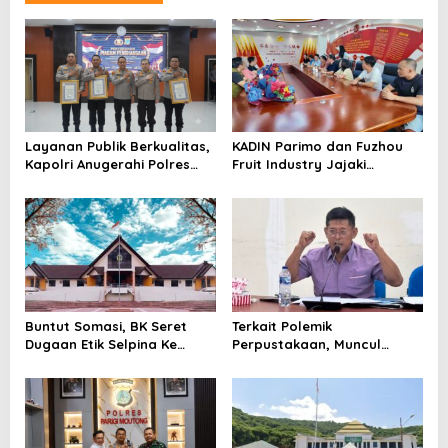
Layanan Publik Berkualitas,
KADIN Parimo dan Fuzhou
Kapolri Anugerahi Polres
Fruit Industry Jajaki
Parimo Predikat Pelayanan
Peluang Durian dan Manggis
Prima
ke Pasar Tiongkok
Buntut Somasi, BK Seret
Terkait Polemik
Dugaan Etik Selpina Ke
Perpustakaan, Muncul
Sidang Pendahuluan
Dugaan Pihak Eksternal
Dalam Pengaturan Proyek