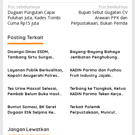
N
Pos sebelumnya
Pos berikutnya
Dugaan Pungutan Capai
Bupati Sebut Gugatan CV
a
Puluhan Juta, Kades Tombi:
Arawan PPK dan
v
Cuma Rp15 juta
Perpustakaan, Bukan Pemda
i
Posting Terkait
g
a
Disangsi Dinas ESDM,
Bayang-Bayang Bahaya
s
Tambang Sirtu Sungai
Jembatan Penghubung
Baliara Beraktivitas Tanpa
Desa Baliara–Parigimpu’u
i
Beban
Layanan Publik Berkualitas,
KADIN Parimo dan Fuzhou
p
Kapolri Anugerahi Polres
Fruit Industry Jajaki
Parimo Predikat Pelayanan
Peluang Durian dan Manggis
o
Prima
ke Pasar Tiongkok
Tes Urine Massal Selesai,
Terbang ke Tiongkok, Ketua
s
Pemkab Belum Buka Hasil
KADIN Parimo Teken Kerja
Pemeriksaan
Sama Standar Industri
Durian
Buntut Somasi, BK Seret
Terkait Polemik
Dugaan Etik Selpina Ke
Perpustakaan, Muncul
Sidang Pendahuluan
Dugaan Pihak Eksternal
Dalam Pengaturan Proyek
Jangan Lewatkan