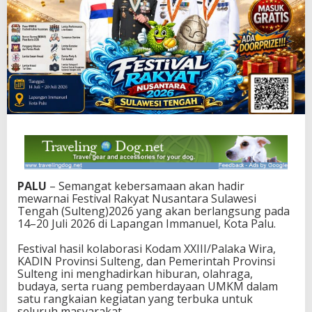
a
,
F
e
s
t
i
v
a
l
R
a
k
y
PALU
– Semangat kebersamaan akan hadir
a
mewarnai Festival Rakyat Nusantara Sulawesi
t
Tengah (Sulteng)2026 yang akan berlangsung pada
N
14–20 Juli 2026 di Lapangan Immanuel, Kota Palu.
u
s
Festival hasil kolaborasi Kodam XXIII/Palaka Wira,
a
KADIN Provinsi Sulteng, dan Pemerintah Provinsi
n
Sulteng ini menghadirkan hiburan, olahraga,
t
budaya, serta ruang pemberdayaan UMKM dalam
a
satu rangkaian kegiatan yang terbuka untuk
r
seluruh masyarakat.
a