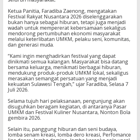
2
Ketua Panitia, Faradiba Zaenong, mengatakan
0
Festival Rakyat Nusantara 2026 diselenggarakan
2
bukan hanya sebagai hiburan, tetapi juga menjadi
6
wadah untuk mempererat kebersamaan sekaligus
S
mendorong pertumbuhan ekonomi masyarakat
i
melalui keterlibatan UMKM, pelaku seni, komunitas,
a
dan generasi muda.
p
S
“Kami ingin menghadirkan festival yang dapat
a
dinikmati semua kalangan. Masyarakat bisa datang
p
bersama keluarga, menikmati berbagai hiburan,
a
mendukung produk-produk UMKM lokal, sekaligus
W
merasakan semangat persatuan yang menjadi
a
kekuatan Sulawesi Tengah,” ujar Faradiba, Selasa 7
r
Juli 2026.
g
a
Selama tujuh hari pelaksanaan, pengunjung akan
S
disuguhkan beragam kegiatan, di antaranya Pasar
u
UMKM dan Festival Kuliner Nusantara, Nonton Bola
l
gembira 2026.
t
e
Selain itu, panggung hiburan dan seni budaya,
n
lomba senam kreasi, lomba dero kreasi, Perfomance
g