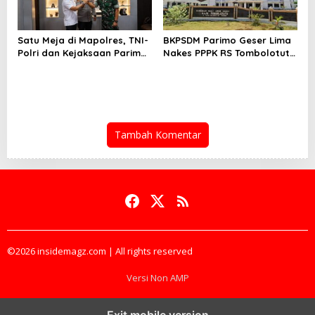
Satu Meja di Mapolres, TNI-
BKPSDM Parimo Geser Lima
Polri dan Kejaksaan Parimo
Nakes PPPK RS Tombolotutu
Perkuat Sinergitas
Pakai SK Sementata
Tambah Komentar
©2026 insidemagz.com | All rights reserved
Versi Non AMP
Exit mobile version