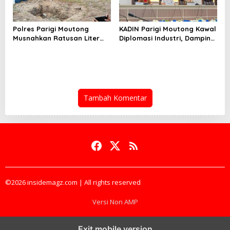
Polres Parigi Moutong
KADIN Parigi Moutong Kawal
Musnahkan Ratusan Liter
Diplomasi Industri, Dampingi
Miras Hasil Operasi Pekat
Delegasi Sichuan Bertemu
Tinombala 2026
Gubernur Sulteng
Tambah Komentar
©2026 insidemagz.com | All rights reserved
Versi Non AMP
Exit mobile version