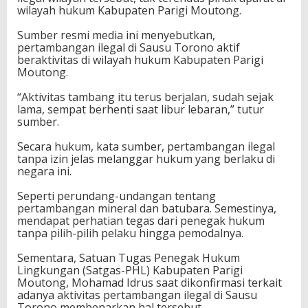
wilayah hukum Kabupaten Parigi Moutong.
a
u
Sumber resmi media ini menyebutkan,
s
pertambangan ilegal di Sausu Torono aktif
u
beraktivitas di wilayah hukum Kabupaten Parigi
T
Moutong.
o
r
“Aktivitas tambang itu terus berjalan, sudah sejak
o
lama, sempat berhenti saat libur lebaran,” tutur
n
sumber.
o
,
Secara hukum, kata sumber, pertambangan ilegal
T
tanpa izin jelas melanggar hukum yang berlaku di
e
negara ini.
r
a
Seperti perundang-undangan tentang
b
pertambangan mineral dan batubara. Semestinya,
a
mendapat perhatian tegas dari penegak hukum
i
tanpa pilih-pilih pelaku hingga pemodalnya.
k
a
Sementara, Satuan Tugas Penegak Hukum
n
Lingkungan (Satgas-PHL) Kabupaten Parigi
P
Moutong, Mohamad Idrus saat dikonfirmasi terkait
e
adanya aktivitas pertambangan ilegal di Sausu
n
Torono membenarkan hal tersebut.
e