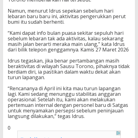
g
Namun, menurut Idrus sepekan sebelum hari
a
lebaran baru baru ini, aktivitas pengerukkan perut
k
bumi itu sudah berhenti.
H
u
“Kami dapat info bulan puasa sekitar sepuluh hari
k
sebelum lebaran tak ada aktivitas, kalau sekarang
u
masih jalan berarti meraka main ulang,” kata Idrus
m
dari bilik telepon genggamnya. Kamis 27 Maret 2026
?
Idrus tegaskan, jika benar pertambangan masih
beraktivitas di wilayah Sausu Torono, pihaknya tidak
berdiam diri, ia pastikan dalam waktu dekat akan
turun lapangan.
“Rencananya di April ini kita mau turun lapangan
lagi. Kami sedang menunggu stabilitas anggaran
operasional. Setelah itu, kami akan melakukan
pertemuan internal dengan personel baru di Satgas
untuk menyamakan persepsi sebelum peninjauan
langsung dilakukan,” tegas Idrus.
0