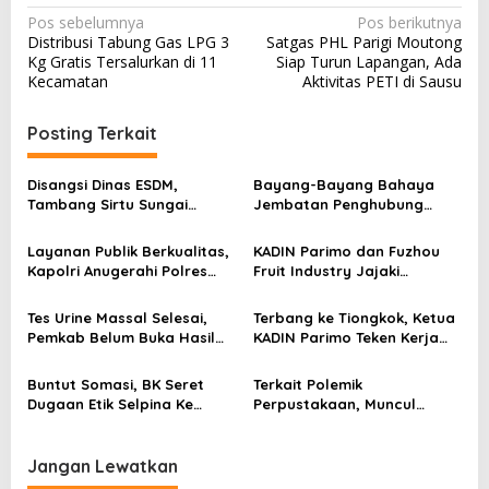
N
Pos sebelumnya
Pos berikutnya
Distribusi Tabung Gas LPG 3
Satgas PHL Parigi Moutong
a
Kg Gratis Tersalurkan di 11
Siap Turun Lapangan, Ada
v
Kecamatan
Aktivitas PETI di Sausu
i
Posting Terkait
g
a
Disangsi Dinas ESDM,
Bayang-Bayang Bahaya
s
Tambang Sirtu Sungai
Jembatan Penghubung
Baliara Beraktivitas Tanpa
Desa Baliara–Parigimpu’u
i
Beban
Layanan Publik Berkualitas,
KADIN Parimo dan Fuzhou
p
Kapolri Anugerahi Polres
Fruit Industry Jajaki
Parimo Predikat Pelayanan
Peluang Durian dan Manggis
o
Prima
ke Pasar Tiongkok
Tes Urine Massal Selesai,
Terbang ke Tiongkok, Ketua
s
Pemkab Belum Buka Hasil
KADIN Parimo Teken Kerja
Pemeriksaan
Sama Standar Industri
Durian
Buntut Somasi, BK Seret
Terkait Polemik
Dugaan Etik Selpina Ke
Perpustakaan, Muncul
Sidang Pendahuluan
Dugaan Pihak Eksternal
Dalam Pengaturan Proyek
Jangan Lewatkan