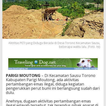
i
t
a
s
P
e
r
t
a
m
Aktifitas PETI yang Diduga Berada di Desa Torono Kecamatan Sausu,
b
beberapa waktu lalu. (Foto. Ist)
a
n
g
a
n
i
PARIGI MOUTONG
– Di Kecamatan Sausu Torono
l
Kabupaten Parigi Moutong, ada aktivitas
e
pertambangan emas ilegal, diduga kegiatan
g
pengerukkan perut bumi ini berlangsung sudah dari
a
dulu.
l
d
Anehnya, dugaan aktivitas pertambangan emas
i
ilegal wilayah tersebut, tak terendus pihak aparat di
S