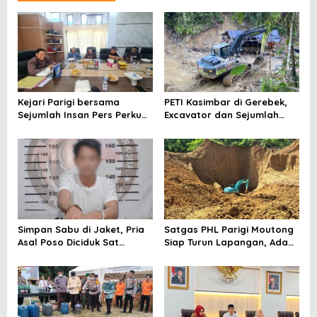
Kejari Parigi bersama
PETI Kasimbar di Gerebek,
Sejumlah Insan Pers Perkuat
Excavator dan Sejumlah
Kemitraan
Penambang Diamankan
Polisi
Simpan Sabu di Jaket, Pria
Satgas PHL Parigi Moutong
Asal Poso Diciduk Sat
Siap Turun Lapangan, Ada
Resnarkoba Parigi Moutong
Aktivitas PETI di Sausu