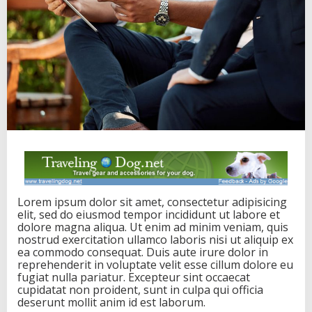
L
t
d
I
P
O
g
e
t
s
o
v
e
r
s
u
Lorem ipsum dolor sit amet, consectetur adipisicing
b
elit, sed do eiusmod tempor incididunt ut labore et
s
dolore magna aliqua. Ut enim ad minim veniam, quis
c
nostrud exercitation ullamco laboris nisi ut aliquip ex
r
ea commodo consequat. Duis aute irure dolor in
i
reprehenderit in voluptate velit esse cillum dolore eu
b
fugiat nulla pariatur. Excepteur sint occaecat
e
cupidatat non proident, sunt in culpa qui officia
d
deserunt mollit anim id est laborum.
b