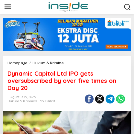
L
e
w
a
t
i
k
e
k
o
n
t
D
Homepage
/
Hukum & Kriminal
e
y
n
Dynamic Capital Ltd IPO gets
n
a
oversubscribed by over five times on
m
Day 20
i
c
Agustus 19, 2025
C
Hukum & Kriminal
59 Dilihat
a
p
i
t
a
l