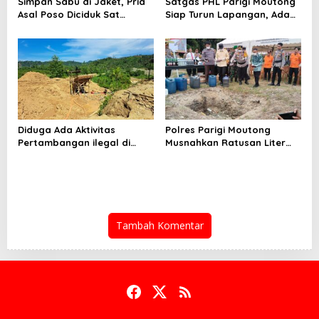
Simpan Sabu di Jaket, Pria
Satgas PHL Parigi Moutong
Asal Poso Diciduk Sat
Siap Turun Lapangan, Ada
Resnarkoba Parigi Moutong
Aktivitas PETI di Sausu
Diduga Ada Aktivitas
Polres Parigi Moutong
Pertambangan ilegal di
Musnahkan Ratusan Liter
Sausu Torono, Terabaikan
Miras Hasil Operasi Pekat
Penegak Hukum?
Tinombala 2026
Tambah Komentar