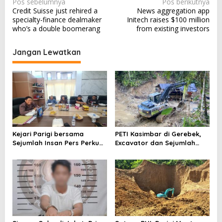
N
Pos sebelumnya
Pos berikutnya
Credit Suisse just rehired a
News aggregation app
a
specialty-finance dealmaker
Initech raises $100 million
v
who’s a double boomerang
from existing investors
i
Jangan Lewatkan
g
a
s
i
p
o
Kejari Parigi bersama
PETI Kasimbar di Gerebek,
s
Sejumlah Insan Pers Perkuat
Excavator dan Sejumlah
Kemitraan
Penambang Diamankan
Polisi