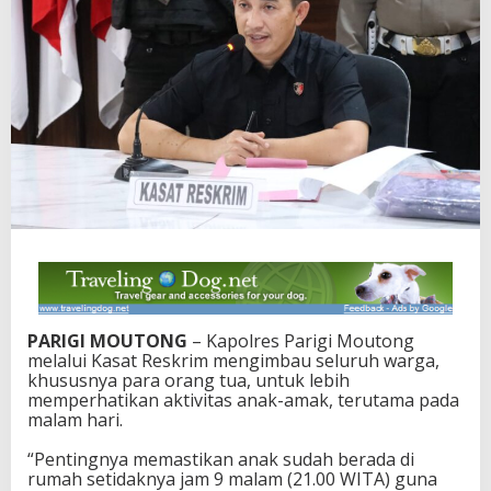
M
o
u
t
o
n
g
I
n
g
a
t
k
a
n
P
e
PARIGI MOUTONG
– Kapolres Parigi Moutong
n
melalui Kasat Reskrim mengimbau seluruh warga,
t
khususnya para orang tua, untuk lebih
i
memperhatikan aktivitas anak-amak, terutama pada
n
malam hari.
g
n
“Pentingnya memastikan anak sudah berada di
y
rumah setidaknya jam 9 malam (21.00 WITA) guna
a