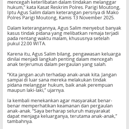
mencegah keterlibatan dalam tindakan melanggar
P
hukum,” kata Kasat Reskrim Polres. Parigi Moutong,
e
Iptu Agus Salim dalam keterangan persnya di Mako
n
Polres Parigi Moutong, Kamis 13 November 2025.
g
a
Dalam keterangannya, Agus Salim menyebut banyak
w
kasus tindak pidana yang melibatkan remaja terjadi
a
pada rentang waktu malam, khususnya setelah
s
pukul 22.00 WITA.
a
n
Karena itu, Agus Salim bilang, pengawasan keluarga
A
dinilai menjadi langkah penting dalam mencegah
n
anak terjerumus dalam pergaulan yang salah.
a
k
“Kita jangan acuh terhadap anak-anak kita. Jangan
p
sampai di luar sana mereka melakukan tindak
a
pidana melanggar hukum, baik anak perempuan
d
maupun laki-laki,” ujarnya.
a
M
Ia kembali menekankan agar masyarakat benar-
a
benar memperhatikan keamanan dan pergaulan
l
anak-anak. “Saya berharap seluruh masyarakat
a
dapat menjaga keluarganya, terutama anak-anak,”
m
tambahnya.
H
a