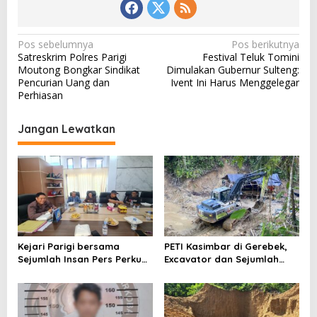
N
Pos sebelumnya
Pos berikutnya
Satreskrim Polres Parigi
Festival Teluk Tomini
a
Moutong Bongkar Sindikat
Dimulakan Gubernur Sulteng:
v
Pencurian Uang dan
Ivent Ini Harus Menggelegar
Perhiasan
i
g
Jangan Lewatkan
a
s
i
p
o
s
Kejari Parigi bersama
PETI Kasimbar di Gerebek,
Sejumlah Insan Pers Perkuat
Excavator dan Sejumlah
Kemitraan
Penambang Diamankan
Polisi