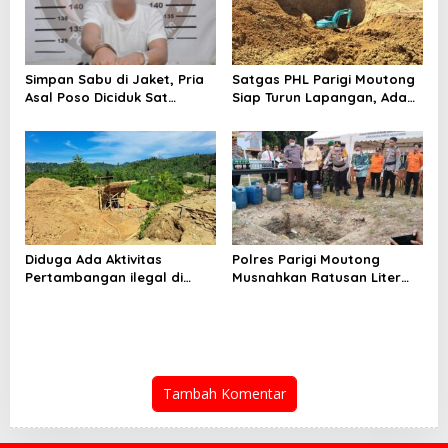
Simpan Sabu di Jaket, Pria
Satgas PHL Parigi Moutong
Asal Poso Diciduk Sat
Siap Turun Lapangan, Ada
Resnarkoba Parigi Moutong
Aktivitas PETI di Sausu
Diduga Ada Aktivitas
Polres Parigi Moutong
Pertambangan ilegal di
Musnahkan Ratusan Liter
Sausu Torono, Terabaikan
Miras Hasil Operasi Pekat
Penegak Hukum?
Tinombala 2026
Tambah Komentar