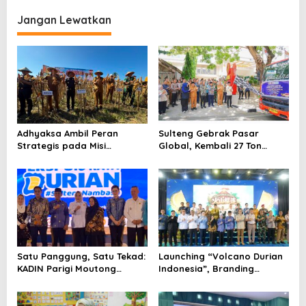
i
Jangan Lewatkan
g
a
s
i
p
o
Adhyaksa Ambil Peran
Sulteng Gebrak Pasar
s
Strategis pada Misi
Global, Kembali 27 Ton
Swasembada Pangan
Durian Beku Meluncur ke
Tiongkok
Satu Panggung, Satu Tekad:
Launching “Volcano Durian
KADIN Parigi Moutong
Indonesia”, Branding
Dorong Durian Sulteng
Nasional untuk Tembus
Mendunia
Pasar Global