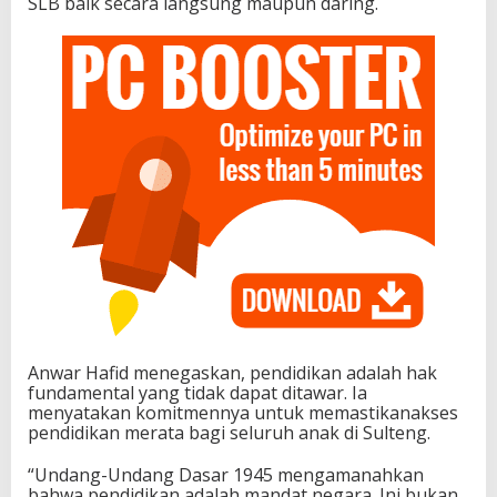
SLB baik secara langsung maupun daring.
b
a
g
i
S
e
l
u
r
u
h
A
n
a
k
d
i
S
Anwar Hafid menegaskan, pendidikan adalah hak
u
fundamental yang tidak dapat ditawar. Ia
l
menyatakan komitmennya untuk memastikanakses
t
pendidikan merata bagi seluruh anak di Sulteng.
e
n
“Undang-Undang Dasar 1945 mengamanahkan
g
bahwa pendidikan adalah mandat negara. Ini bukan