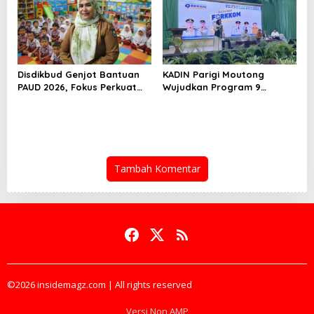
Disdikbud Genjot Bantuan
KADIN Parigi Moutong
PAUD 2026, Fokus Perkuat
Wujudkan Program 9
Kualitas Generasi Emas
BERANI: Dari Potensi ke Hasil
Sejak Dini
Nyata
Tambah Komentar
©2026 insidemagz.com | All rights reserved
Versi Non AMP