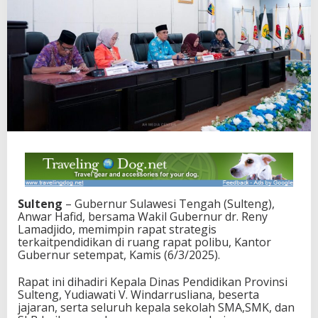
i
k
a
n
A
k
s
e
s
P
e
n
d
i
d
i
Sulteng
– Gubernur Sulawesi Tengah (Sulteng),
k
Anwar Hafid, bersama Wakil Gubernur dr. Reny
a
Lamadjido, memimpin rapat strategis
n
terkaitpendidikan di ruang rapat polibu, Kantor
m
Gubernur setempat, Kamis (6/3/2025).
e
r
Rapat ini dihadiri Kepala Dinas Pendidikan Provinsi
a
Sulteng, Yudiawati V. Windarrusliana, beserta
t
jajaran, serta seluruh kepala sekolah SMA,SMK, dan
a