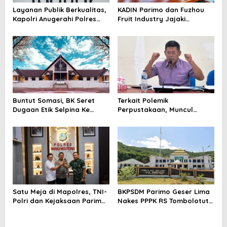
Layanan Publik Berkualitas,
KADIN Parimo dan Fuzhou
Kapolri Anugerahi Polres
Fruit Industry Jajaki
Parimo Predikat Pelayanan
Peluang Durian dan Manggis
Prima
ke Pasar Tiongkok
Buntut Somasi, BK Seret
Terkait Polemik
Dugaan Etik Selpina Ke
Perpustakaan, Muncul
Sidang Pendahuluan
Dugaan Pihak Eksternal
Dalam Pengaturan Proyek
Satu Meja di Mapolres, TNI-
BKPSDM Parimo Geser Lima
Polri dan Kejaksaan Parimo
Nakes PPPK RS Tombolotutu
Perkuat Sinergitas
Pakai SK Sementata