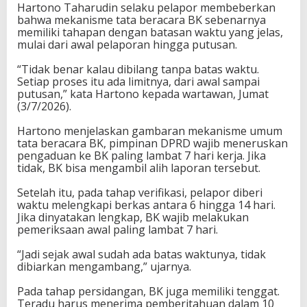
Hartono Taharudin selaku pelapor membeberkan
t
bahwa mekanisme tata beracara BK sebenarnya
u
memiliki tahapan dengan batasan waktu yang jelas,
,
mulai dari awal pelaporan hingga putusan.
P
e
“Tidak benar kalau dibilang tanpa batas waktu.
l
Setiap proses itu ada limitnya, dari awal sampai
a
putusan,” kata Hartono kepada wartawan, Jumat
p
(3/7/2026).
o
r
Hartono menjelaskan gambaran mekanisme umum
B
tata beracara BK, pimpinan DPRD wajib meneruskan
e
pengaduan ke BK paling lambat 7 hari kerja. Jika
b
tidak, BK bisa mengambil alih laporan tersebut.
e
r
Setelah itu, pada tahap verifikasi, pelapor diberi
k
waktu melengkapi berkas antara 6 hingga 14 hari.
a
Jika dinyatakan lengkap, BK wajib melakukan
n
pemeriksaan awal paling lambat 7 hari.
A
t
“Jadi sejak awal sudah ada batas waktunya, tidak
u
dibiarkan mengambang,” ujarnya.
r
a
Pada tahap persidangan, BK juga memiliki tenggat.
n
Teradu harus menerima pemberitahuan dalam 10
M