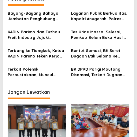
a
s
Bayang-Bayang Bahaya
Layanan Publik Berkualitas,
Jembatan Penghubung
Kapolri Anugerahi Polres
i
Desa Baliara–Parigimpu’u
Parimo Predikat Pelayanan
p
Prima
KADIN Parimo dan Fuzhou
Tes Urine Massal Selesai,
Fruit Industry Jajaki
Pemkab Belum Buka Hasil
o
Peluang Durian dan Manggis
Pemeriksaan
s
ke Pasar Tiongkok
Terbang ke Tiongkok, Ketua
Buntut Somasi, BK Seret
KADIN Parimo Teken Kerja
Dugaan Etik Selpina Ke
Sama Standar Industri
Sidang Pendahuluan
Durian
Terkait Polemik
BK DPRD Parigi Moutong
Perpustakaan, Muncul
Disomasi, Terkait Dugaan
Dugaan Pihak Eksternal
Etik Selpina
Dalam Pengaturan Proyek
Jangan Lewatkan