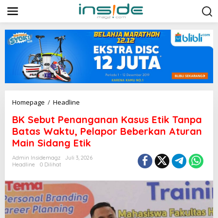
L
e
w
a
t
i
k
e
k
o
n
t
B
Homepage
/
Headline
e
K
n
BK Sebut Penanganan Kasus Etik Tanpa
S
e
Batas Waktu, Pelapor Beberkan Aturan
b
Main Sidang Etik
u
t
Admin Insidemagz
Juli 3, 2026
P
Headline
0 Dilihat
e
n
a
n
g
a