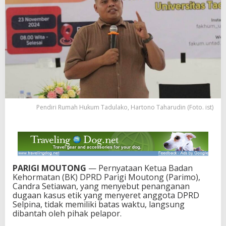
n
a
n
K
a
s
u
s
E
t
i
k
Pendiri Rumah Hukum Tadulako, Hartono Taharudin (Foto. ist)
T
a
n
p
a
B
PARIGI MOUTONG
— Pernyataan Ketua Badan
a
Kehormatan (BK) DPRD Parigi Moutong (Parimo),
t
Candra Setiawan, yang menyebut penanganan
a
dugaan kasus etik yang menyeret anggota DPRD
s
Selpina, tidak memiliki batas waktu, langsung
W
dibantah oleh pihak pelapor.
a
k