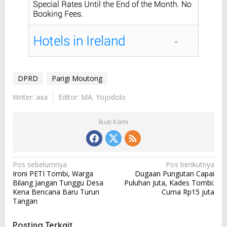
DPRD
Parigi Moutong
Writer: axa
Editor: MA. Yojodolo
Ikuti Kami
N
Pos sebelumnya
Pos berikutnya
Ironi PETI Tombi, Warga
Dugaan Pungutan Capai
a
Bilang Jangan Tunggu Desa
Puluhan Juta, Kades Tombi:
v
Kena Bencana Baru Turun
Cuma Rp15 juta
Tangan
i
g
Posting Terkait