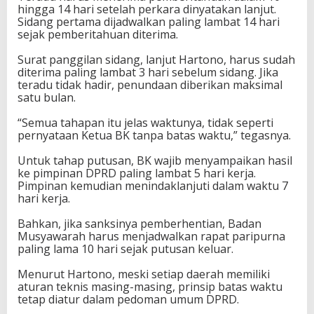
hingga 14 hari setelah perkara dinyatakan lanjut.
a
Sidang pertama dijadwalkan paling lambat 14 hari
i
sejak pemberitahuan diterima.
n
S
Surat panggilan sidang, lanjut Hartono, harus sudah
i
diterima paling lambat 3 hari sebelum sidang. Jika
d
teradu tidak hadir, penundaan diberikan maksimal
a
satu bulan.
n
g
“Semua tahapan itu jelas waktunya, tidak seperti
E
pernyataan Ketua BK tanpa batas waktu,” tegasnya.
t
i
Untuk tahap putusan, BK wajib menyampaikan hasil
k
ke pimpinan DPRD paling lambat 5 hari kerja.
Pimpinan kemudian menindaklanjuti dalam waktu 7
hari kerja.
Bahkan, jika sanksinya pemberhentian, Badan
Musyawarah harus menjadwalkan rapat paripurna
paling lama 10 hari sejak putusan keluar.
Menurut Hartono, meski setiap daerah memiliki
aturan teknis masing-masing, prinsip batas waktu
tetap diatur dalam pedoman umum DPRD.