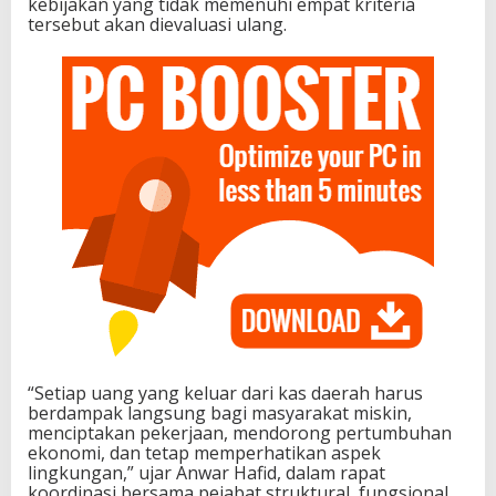
kebijakan yang tidak memenuhi empat kriteria
a
tersebut akan dievaluasi ulang.
k
y
a
t
“Setiap uang yang keluar dari kas daerah harus
berdampak langsung bagi masyarakat miskin,
menciptakan pekerjaan, mendorong pertumbuhan
ekonomi, dan tetap memperhatikan aspek
lingkungan,” ujar Anwar Hafid, dalam rapat
koordinasi bersama pejabat struktural, fungsional,