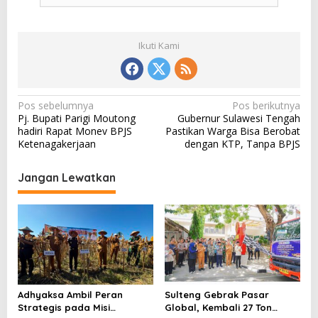
Ikuti Kami
N
Pos sebelumnya
Pos berikutnya
Pj. Bupati Parigi Moutong
Gubernur Sulawesi Tengah
a
hadiri Rapat Monev BPJS
Pastikan Warga Bisa Berobat
v
Ketenagakerjaan
dengan KTP, Tanpa BPJS
i
Jangan Lewatkan
g
a
s
i
p
o
Adhyaksa Ambil Peran
Sulteng Gebrak Pasar
s
Strategis pada Misi
Global, Kembali 27 Ton