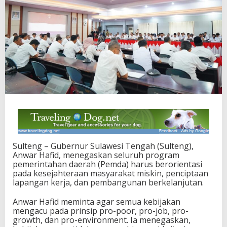
g
P
r
i
o
r
i
t
a
s
k
a
n
P
r
o
Sulteng – Gubernur Sulawesi Tengah (Sulteng),
g
Anwar Hafid, menegaskan seluruh program
r
pemerintahan daerah (Pemda) harus berorientasi
a
pada kesejahteraan masyarakat miskin, penciptaan
m
lapangan kerja, dan pembangunan berkelanjutan.
P
r
Anwar Hafid meminta agar semua kebijakan
o
mengacu pada prinsip pro-poor, pro-job, pro-
-
growth, dan pro-environment. Ia menegaskan,
R