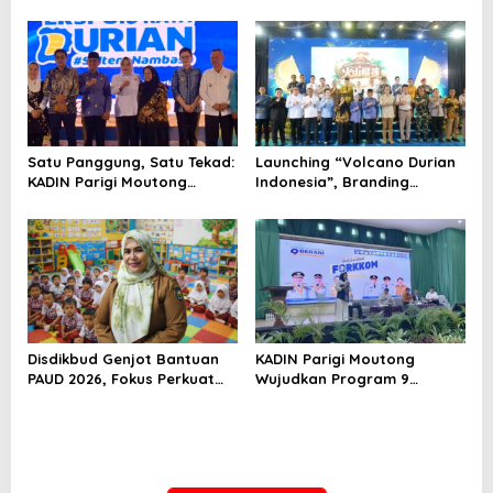
Swasembada Pangan
Durian Beku Meluncur ke
Tiongkok
Satu Panggung, Satu Tekad:
Launching “Volcano Durian
KADIN Parigi Moutong
Indonesia”, Branding
Dorong Durian Sulteng
Nasional untuk Tembus
Mendunia
Pasar Global
Disdikbud Genjot Bantuan
KADIN Parigi Moutong
PAUD 2026, Fokus Perkuat
Wujudkan Program 9
Kualitas Generasi Emas
BERANI: Dari Potensi ke Hasil
Sejak Dini
Nyata