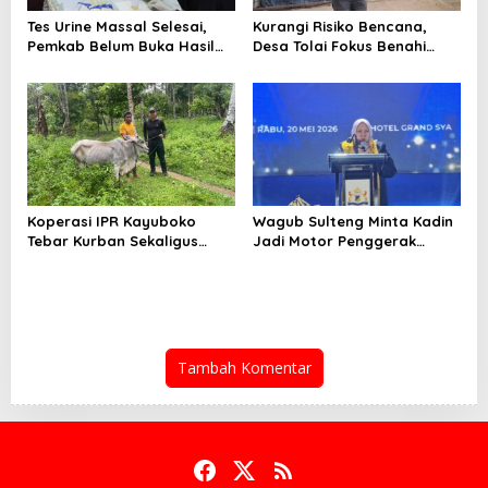
Tes Urine Massal Selesai,
Kurangi Risiko Bencana,
Pemkab Belum Buka Hasil
Desa Tolai Fokus Benahi
Pemeriksaan
Sungai dan Infrastruktur
Koperasi IPR Kayuboko
Wagub Sulteng Minta Kadin
Tebar Kurban Sekaligus
Jadi Motor Penggerak
Benahi DAS Jelang Idul Adha
Ekonomi Daerah
Tambah Komentar