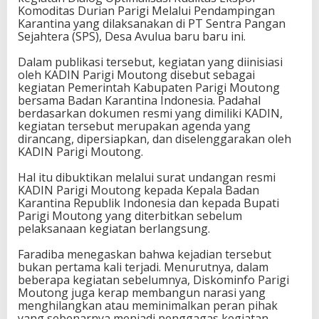
Komoditas Durian Parigi Melalui Pendampingan
a
Karantina yang dilaksanakan di PT Sentra Pangan
n
Sejahtera (SPS), Desa Avulua baru baru ini.
M
e
Dalam publikasi tersebut, kegiatan yang diinisiasi
n
oleh KADIN Parigi Moutong disebut sebagai
g
kegiatan Pemerintah Kabupaten Parigi Moutong
h
bersama Badan Karantina Indonesia. Padahal
a
berdasarkan dokumen resmi yang dimiliki KADIN,
p
kegiatan tersebut merupakan agenda yang
u
dirancang, dipersiapkan, dan diselenggarakan oleh
s
KADIN Parigi Moutong.
F
a
Hal itu dibuktikan melalui surat undangan resmi
k
KADIN Parigi Moutong kepada Kepala Badan
t
Karantina Republik Indonesia dan kepada Bupati
a
Parigi Moutong yang diterbitkan sebelum
K
pelaksanaan kegiatan berlangsung.
i
n
Faradiba menegaskan bahwa kejadian tersebut
e
bukan pertama kali terjadi. Menurutnya, dalam
r
beberapa kegiatan sebelumnya, Diskominfo Parigi
j
Moutong juga kerap membangun narasi yang
a
menghilangkan atau meminimalkan peran pihak
P
yang sebenarnya menjadi penggagas kegiatan,
i