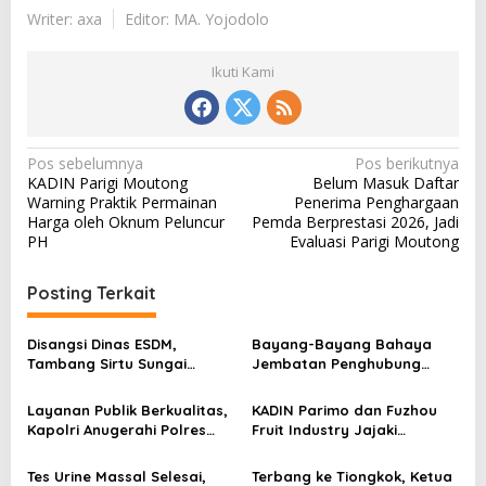
Writer: axa
Editor: MA. Yojodolo
Ikuti Kami
N
Pos sebelumnya
Pos berikutnya
KADIN Parigi Moutong
Belum Masuk Daftar
a
Warning Praktik Permainan
Penerima Penghargaan
v
Harga oleh Oknum Peluncur
Pemda Berprestasi 2026, Jadi
PH
Evaluasi Parigi Moutong
i
g
Posting Terkait
a
s
Disangsi Dinas ESDM,
Bayang-Bayang Bahaya
Tambang Sirtu Sungai
Jembatan Penghubung
i
Baliara Beraktivitas Tanpa
Desa Baliara–Parigimpu’u
p
Beban
Layanan Publik Berkualitas,
KADIN Parimo dan Fuzhou
Kapolri Anugerahi Polres
Fruit Industry Jajaki
o
Parimo Predikat Pelayanan
Peluang Durian dan Manggis
s
Prima
ke Pasar Tiongkok
Tes Urine Massal Selesai,
Terbang ke Tiongkok, Ketua