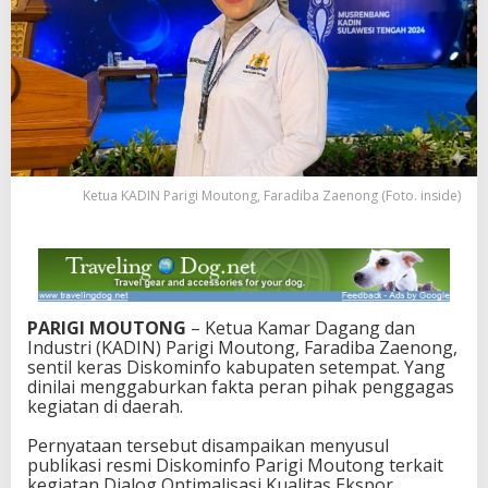
t
o
n
g
S
e
n
t
i
l
Ketua KADIN Parigi Moutong, Faradiba Zaenong (Foto. inside)
D
i
s
k
o
m
PARIGI MOUTONG
– Ketua Kamar Dagang dan
i
Industri (KADIN) Parigi Moutong, Faradiba Zaenong,
n
sentil keras Diskominfo kabupaten setempat. Yang
f
dinilai menggaburkan fakta peran pihak penggagas
o
kegiatan di daerah.
,
J
Pernyataan tersebut disampaikan menyusul
a
publikasi resmi Diskominfo Parigi Moutong terkait
n
kegiatan Dialog Optimalisasi Kualitas Ekspor
g