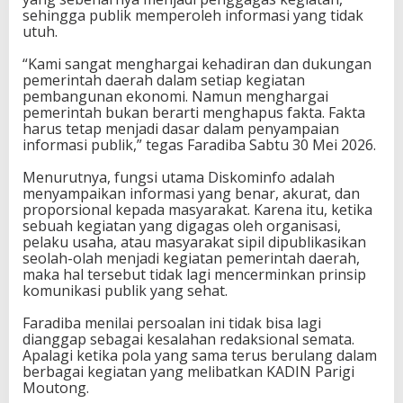
sehingga publik memperoleh informasi yang tidak
h
utuh.
a
k
“Kami sangat menghargai kehadiran dan dukungan
L
pemerintah daerah dalam setiap kegiatan
a
pembangunan ekonomi. Namun menghargai
i
pemerintah bukan berarti menghapus fakta. Fakta
n
harus tetap menjadi dasar dalam penyampaian
informasi publik,” tegas Faradiba Sabtu 30 Mei 2026.
Menurutnya, fungsi utama Diskominfo adalah
menyampaikan informasi yang benar, akurat, dan
proporsional kepada masyarakat. Karena itu, ketika
sebuah kegiatan yang digagas oleh organisasi,
pelaku usaha, atau masyarakat sipil dipublikasikan
seolah-olah menjadi kegiatan pemerintah daerah,
maka hal tersebut tidak lagi mencerminkan prinsip
komunikasi publik yang sehat.
Faradiba menilai persoalan ini tidak bisa lagi
dianggap sebagai kesalahan redaksional semata.
Apalagi ketika pola yang sama terus berulang dalam
berbagai kegiatan yang melibatkan KADIN Parigi
Moutong.