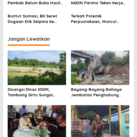
Pemkab Belum Buka Hasil
KADIN Parimo Teken Kerja
Pemeriksaan
Sama Standar Industri
Durian
Buntut Somasi, BK Seret
Terkait Polemik
Dugaan Etik Selpina Ke
Perpustakaan, Muncul
Sidang Pendahuluan
Dugaan Pihak Eksternal
Dalam Pengaturan Proyek
Jangan Lewatkan
Disangsi Dinas ESDM,
Bayang-Bayang Bahaya
Tambang Sirtu Sungai
Jembatan Penghubung
Baliara Beraktivitas Tanpa
Desa Baliara–Parigimpu’u
Beban