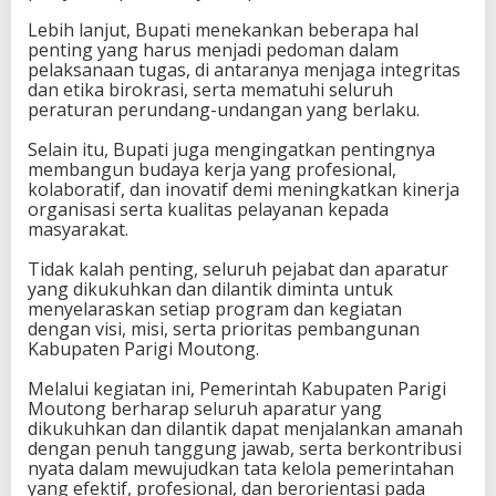
n
Lebih lanjut, Bupati menekankan beberapa hal
P
penting yang harus menjadi pedoman dalam
u
pelaksanaan tugas, di antaranya menjaga integritas
b
dan etika birokrasi, serta mematuhi seluruh
l
peraturan perundang-undangan yang berlaku.
i
k
Selain itu, Bupati juga mengingatkan pentingnya
membangun budaya kerja yang profesional,
kolaboratif, dan inovatif demi meningkatkan kinerja
organisasi serta kualitas pelayanan kepada
masyarakat.
Tidak kalah penting, seluruh pejabat dan aparatur
yang dikukuhkan dan dilantik diminta untuk
menyelaraskan setiap program dan kegiatan
dengan visi, misi, serta prioritas pembangunan
Kabupaten Parigi Moutong.
Melalui kegiatan ini, Pemerintah Kabupaten Parigi
Moutong berharap seluruh aparatur yang
dikukuhkan dan dilantik dapat menjalankan amanah
dengan penuh tanggung jawab, serta berkontribusi
nyata dalam mewujudkan tata kelola pemerintahan
yang efektif, profesional, dan berorientasi pada