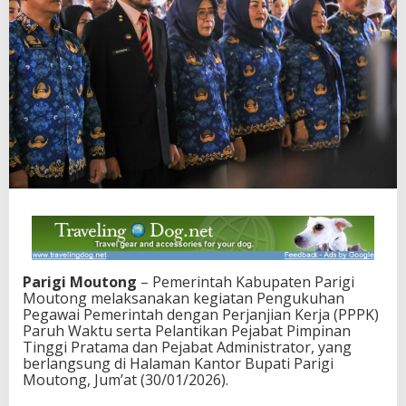
a
n
P
P
P
K
,
B
u
p
a
t
i
P
a
r
i
Parigi Moutong
– Pemerintah Kabupaten Parigi
g
Moutong melaksanakan kegiatan Pengukuhan
i
Pegawai Pemerintah dengan Perjanjian Kerja (PPPK)
M
Paruh Waktu serta Pelantikan Pejabat Pimpinan
o
Tinggi Pratama dan Pejabat Administrator, yang
u
berlangsung di Halaman Kantor Bupati Parigi
t
Moutong, Jum’at (30/01/2026).
o
n