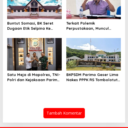
Buntut Somasi, BK Seret
Terkait Polemik
Dugaan Etik Selpina Ke
Perpustakaan, Muncul
Sidang Pendahuluan
Dugaan Pihak Eksternal
Dalam Pengaturan Proyek
Satu Meja di Mapolres, TNI-
BKPSDM Parimo Geser Lima
Polri dan Kejaksaan Parimo
Nakes PPPK RS Tombolotutu
Perkuat Sinergitas
Pakai SK Sementata
Tambah Komentar