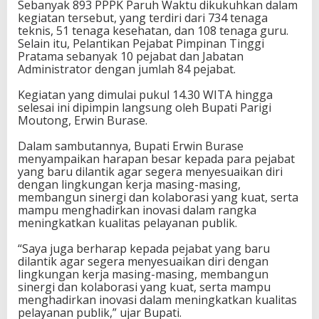
Sebanyak 893 PPPK Paruh Waktu dikukuhkan dalam
g
kegiatan tersebut, yang terdiri dari 734 tenaga
T
teknis, 51 tenaga kesehatan, dan 108 tenaga guru.
e
Selain itu, Pelantikan Pejabat Pimpinan Tinggi
g
Pratama sebanyak 10 pejabat dan Jabatan
a
Administrator dengan jumlah 84 pejabat.
s
k
Kegiatan yang dimulai pukul 14.30 WITA hingga
a
selesai ini dipimpin langsung oleh Bupati Parigi
n
Moutong, Erwin Burase.
K
o
Dalam sambutannya, Bupati Erwin Burase
m
menyampaikan harapan besar kepada para pejabat
i
yang baru dilantik agar segera menyesuaikan diri
t
dengan lingkungan kerja masing-masing,
m
membangun sinergi dan kolaborasi yang kuat, serta
e
mampu menghadirkan inovasi dalam rangka
n
meningkatkan kualitas pelayanan publik.
P
e
“Saya juga berharap kepada pejabat yang baru
l
dilantik agar segera menyesuaikan diri dengan
a
lingkungan kerja masing-masing, membangun
y
sinergi dan kolaborasi yang kuat, serta mampu
a
menghadirkan inovasi dalam meningkatkan kualitas
n
pelayanan publik,” ujar Bupati.
a