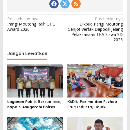
N
Pos sebelumnya
Pos berikutnya
Parigi Moutong Raih UHC
Dikbud Parigi Moutong
a
Award 2026
Genjot Verfak Dapodik Jelang
v
Pelaksanaan TKA Siswa SD
2026
i
g
Jangan Lewatkan
a
s
i
p
o
s
Layanan Publik Berkualitas,
KADIN Parimo dan Fuzhou
Kapolri Anugerahi Polres
Fruit Industry Jajaki
Parimo Predikat Pelayanan
Peluang Durian dan Manggis
Prima
ke Pasar Tiongkok