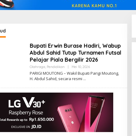
bud
Bupati Erwin Burase Hadiri, Wabup
Abdul Sahid Tutup Turnamen Futsal
Pelajar Piala Bergilir 2026
Oleh
Olahraga
,
Pendidikan
|
Mei 10, 2026
Admin
PARIGI MOUTONG – Wakil Bupati Parigi Moutong,
Insidemagz
H. Abdul Sahid, secara resmi