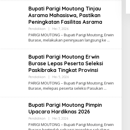
Bupati Parigi Moutong Tinjau
Asrama Mahasiswa, Pastikan
Peningkatan Fasilitas Asrama
Oleh
Pendidikan
|
Mei 7, 2026
Admin
PARIGI MOUTONG – Bupati Parigi Moutong, Erwin
Insidemagz
Burase, melakukan peninjauan langsung ke
Bupati Parigi Moutong Erwin
Burase Lepas Peserta Seleksi
Paskibraka Tingkat Provinsi
Oleh
Pendidikan
|
Mei 5, 2026
Admin
PARIGI MOUTONG – Bupati Parigi Moutong, Erwin
Insidemagz
Burase, melepas peserta seleksi Pasukan
Bupati Parigi Moutong Pimpin
Upacara Hardiknas 2026
Oleh
Pendidikan
|
Mei 3, 2026
Admin
PARIGI MOUTONG – Bupati Parigi Moutong, Erwin
Insidemagz
Burase bertindak sebagai inspektur sekaligus