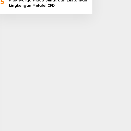
5
Ajak Warga Hidup Sehat dan Lestarikan
Lingkungan Melalui CFD