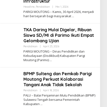
Infrastruktur
Oleh
Headline
,
Pendidikan
|
Mei 1, 2026
Admin
PARIGI MOUTONG – Kamis, 30 April 2026, menjadi
Insidemagz
hari bersejarah bagi masyarakat
TKA Daring Mulai Digelar, Ribuan
Siswa SD/MI di Parimo Ikuti Empat
Gelombang Ujian
Oleh
Pendidikan
|
April 23, 2026
Admin
PARIGI MOUTONG – Dinas Pendidikan dan
Insidemagz
Kebudayaan (Disdikbud) Kabupaten Parigi
Moutong (Parimo)
BPMP Sulteng dan Pemkab Parigi
Moutong Perkuat Kolaborasi
Tangani Anak Tidak Sekolah
Oleh
Pendidikan
|
April 18, 2026
Admin
PALU – Balai Penjaminan Mutu Pendidikan (BPMP)
Insidemagz
Sulawesi Tengah bersama Pemerintah
Kabupaten