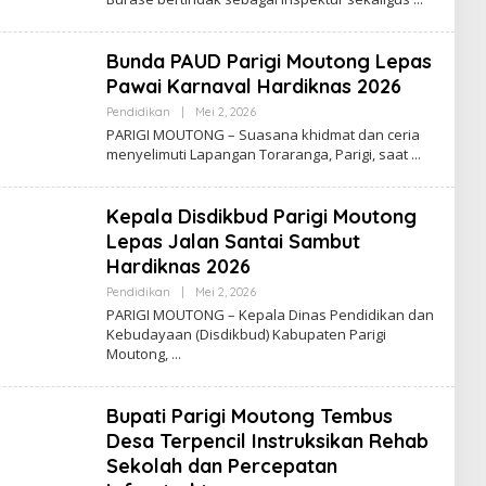
Bunda PAUD Parigi Moutong Lepas
Pawai Karnaval Hardiknas 2026
Oleh
Pendidikan
|
Mei 2, 2026
Admin
PARIGI MOUTONG – Suasana khidmat dan ceria
Insidemagz
menyelimuti Lapangan Toraranga, Parigi, saat
Kepala Disdikbud Parigi Moutong
Lepas Jalan Santai Sambut
Hardiknas 2026
Oleh
Pendidikan
|
Mei 2, 2026
Admin
PARIGI MOUTONG – Kepala Dinas Pendidikan dan
Insidemagz
Kebudayaan (Disdikbud) Kabupaten Parigi
Moutong,
Bupati Parigi Moutong Tembus
Desa Terpencil Instruksikan Rehab
Sekolah dan Percepatan