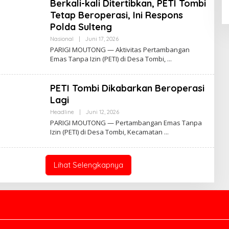
Berkali-kali Ditertibkan, PETI Tombi
Tetap Beroperasi, Ini Respons
Polda Sulteng
Oleh
Nasional
|
Juni 17, 2026
Admin
PARIGI MOUTONG — Aktivitas Pertambangan
Insidemagz
Emas Tanpa Izin (PETI) di Desa Tombi,
PETI Tombi Dikabarkan Beroperasi
Lagi
Oleh
Headline
|
Juni 12, 2026
Admin
PARIGI MOUTONG — Pertambangan Emas Tanpa
Insidemagz
Izin (PETI) di Desa Tombi, Kecamatan
Lihat Selengkapnya