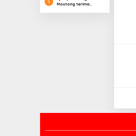
5
Moutong terima
kunjungan DPRD bahas
pembangunan
puskesmas