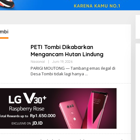
ombi
PETI Tombi Dikabarkan
Mengancam Hutan Lindung
Oleh
Nasional
|
Juni 19, 2026
Admin
PARIGI MOUTONG — Tambang emas ilegal di
Insidemagz
Desa Tombi tidak lagi hanya