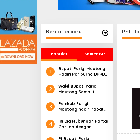
Berita Terbaru
PETI T
Populer
Komentar
Bupati Parigi Moutong
1
Hadiri Paripurna DPRD
Penutupan
Persidangan III
Wakil Bupati Parigi
2
Moutong Sambut
Kegiatan Sosialisasi
dan Pendidikan Pemilih
Pemkab Parigi
3
Berkelanjutan Tahun
Moutong hadiri rapat
Anggaran 2025
paripurna DPRD masa
Bersama Komisi II DPR
persidangan II Tahun
Ini Dia Hubungan Partai
4
RI
2025
Garuda dengan
Gerindra
Pj Bupati Parigi