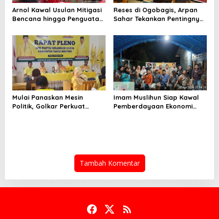
Arnol Kawal Usulan Mitigasi
Reses di Ogobagis, Arpan
Bencana hingga Penguatan
Sahar Tekankan Pentingnya
Lembaga Adat
Data Kependudukan hingga
Sosialisasi Bahaya Narkoba
Mulai Panaskan Mesin
Imam Muslihun Siap Kawal
Politik, Golkar Perkuat
Pemberdayaan Ekonomi
Struktur Hingga Kecamatan
dan Fasilitas Pemuda
Tambah Komentar