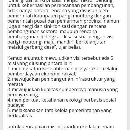
untuk keberhasilan perencanaan pembangunan,
u
tidak hanya antara rencana yang disusun oleh
n
pemerintah kabupaten parigi moutong dengan
a
pemerintah pusat dan pemerintah provinsi, namun
n
juga sinergi dan sinkronisasi dengan rencana
D
pembangunan sektoral maupun rencana
o
pembangunan di tingkat desa sesuai dengan visi,
k
parigi moutong, maju, mandiri, berkelanjutan
u
melalui gerbang desa”, ujar beliau.
m
e
n
Kemudian,untuk mewujudkan visi tersebut ada 5
R
misi yang diusung antara lain:
P
1. meningkatan kesejahteraan masyarakat melalui
J
pemberdayaan ekonomi rakyat;
M
2. mewujudkan pembangunan infrastruktur yang
D
merata
P
3. mewujudkan kualitas sumberdaya manusia yang
a
berdaya saing;
r
4. memperkuat ketahanan ekologi berbasis sosial
i
budaya;
g
5. melaksanakan tata kelola pemerintahan yang
i
berkualitas.
M
o
untuk pencapaian misi dijabarkan kedalam enam