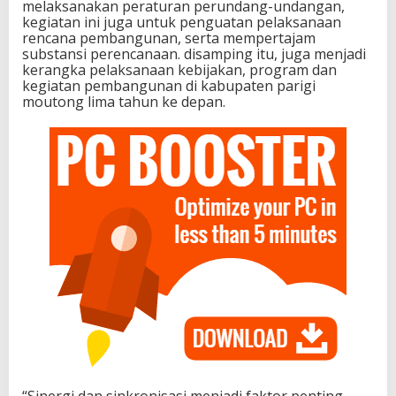
melaksanakan peraturan perundang-undangan,
e
kegiatan ini juga untuk penguatan pelaksanaan
n
rencana pembangunan, serta mempertajam
c
substansi perencanaan. disamping itu, juga menjadi
a
kerangka pelaksanaan kebijakan, program dan
n
kegiatan pembangunan di kabupaten parigi
a
moutong lima tahun ke depan.
a
n
P
e
m
b
a
n
g
u
n
a
n
P
e
n
y
u
“Sinergi dan sinkronisasi menjadi faktor penting
s