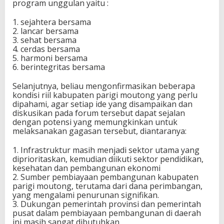
u
program unggulan yaitu :
t
o
1. sejahtera bersama
n
2. lancar bersama
g
3. sehat bersama
4. cerdas bersama
5. harmoni bersama
6. berintegritas bersama
Selanjutnya, beliau mengonfirmasikan beberapa
kondisi riil kabupaten parigi moutong yang perlu
dipahami, agar setiap ide yang disampaikan dan
diskusikan pada forum tersebut dapat sejalan
dengan potensi yang memungkinkan untuk
melaksanakan gagasan tersebut, diantaranya:
1. Infrastruktur masih menjadi sektor utama yang
diprioritaskan, kemudian diikuti sektor pendidikan,
kesehatan dan pembangunan ekonomi
2. Sumber pembiayaan pembangunan kabupaten
parigi moutong, terutama dari dana perimbangan,
yang mengalami penurunan signifikan.
3. Dukungan pemerintah provinsi dan pemerintah
pusat dalam pembiayaan pembangunan di daerah
ini masih sangat dibutuhkan