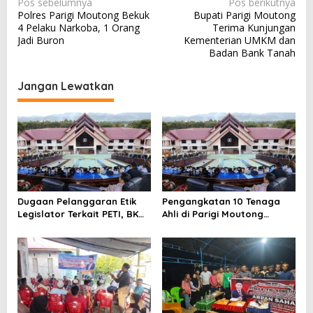
N
Pos sebelumnya
Pos berikutnya
Polres Parigi Moutong Bekuk
Bupati Parigi Moutong
a
4 Pelaku Narkoba, 1 Orang
Terima Kunjungan
v
Jadi Buron
Kementerian UMKM dan
Badan Bank Tanah
i
g
Jangan Lewatkan
a
s
i
p
o
s
Dugaan Pelanggaran Etik
Pengangkatan 10 Tenaga
Legislator Terkait PETI, BK
Ahli di Parigi Moutong
DPRD Parigi Moutong
Disorot
Jadwalkan Klarifikasi Pekan
Depan