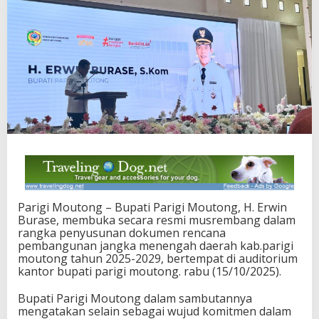
u
t
o
n
g
M
u
l
a
k
a
n
M
u
s
y
Parigi Moutong – Bupati Parigi Moutong, H. Erwin
a
Burase, membuka secara resmi musrembang dalam
w
rangka penyusunan dokumen rencana
a
pembangunan jangka menengah daerah kab.parigi
r
moutong tahun 2025-2029, bertempat di auditorium
a
kantor bupati parigi moutong. rabu (15/10/2025).
h
P
Bupati Parigi Moutong dalam sambutannya
e
mengatakan selain sebagai wujud komitmen dalam
r