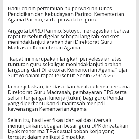
G
Hadir dalam pertemuan itu perwakilan Dinas
u
Pendidikan dan Kebudayaan Parimo, Kementerian
r
Agama Parimo, serta perwakilan guru.
u
D
Anggota DPRD Parimo, Sutoyo, menegaskan bahwa
P
rapat tersebut digelar sebagai langkah konkret
K
menindaklanjuti arahan dari Direktorat Guru
,
Madrasah Kementerian Agama.
D
o
“Rapat ini merupakan langkah penyelesaian atas
r
tuntutan guru sekaligus menindaklanjuti arahan
o
langsung dari Direktorat Kementerian Agama.” ujar
n
Sutoyo dalam rapat tersebut. Senin (2/3/2026)
g
P
Ia menjelaskan, berdasarkan hasil audiensi bersama
e
Direktorat Guru Madrasah, pembayaran TPG serta
n
selisih tunjangan kinerja (tukin) bagi guru Pemda
y
yang diperbantukan di madrasah menjadi
e
kewenangan Kementerian Agama.
l
e
Selain itu, hasil verifikasi dan validasi (verval)
s
menunjukkan sebagian besar guru DPK dinyatakan
a
layak menerima TPG sesuai beban kerja yang
i
tercatat dalam aplikasi Simpatika.
a