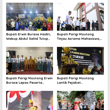
Bupati Erwin Burase Hadiri,
Bupati Parigi Moutong
Wabup Abdul Sahid Tutup
Tinjau Asrama Mahasiswa,
Turnamen Futsal Pelajar
Pastikan Peningkatan
Piala Bergilir 2026
Fasilitas Asrama
Bupati Parigi Moutong Erwin
Bupati Parigi Moutong
Burase Lepas Peserta
Lantik Pejabat
Seleksi Paskibraka Tingkat
Admonistrator, Kepala
Provinsi
Sekolah dan Pejabat
Fungsional