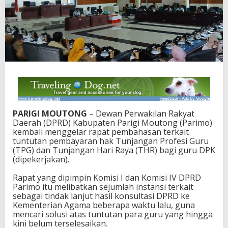
a
l
i
B
a
h
a
s
T
u
n
t
PARIGI MOUTONG
– Dewan Perwakilan Rakyat
u
Daerah (DPRD) Kabupaten Parigi Moutong (Parimo)
t
kembali menggelar rapat pembahasan terkait
a
tuntutan pembayaran hak Tunjangan Profesi Guru
n
(TPG) dan Tunjangan Hari Raya (THR) bagi guru DPK
T
(dipekerjakan).
P
G
Rapat yang dipimpin Komisi I dan Komisi IV DPRD
d
Parimo itu melibatkan sejumlah instansi terkait
a
sebagai tindak lanjut hasil konsultasi DPRD ke
n
Kementerian Agama beberapa waktu lalu, guna
T
mencari solusi atas tuntutan para guru yang hingga
H
kini belum terselesaikan.
R