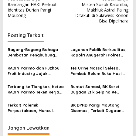
N
Rancangan HAKI Perkuat
Misteri Sosok Kalomba,
a
Identitas Durian Parigi
Makhluk Astral Paling
v
Moutong
Ditakuti di Sulawesi: Konon
Bisa Dipelihara
i
g
Posting Terkait
a
s
Bayang-Bayang Bahaya
Layanan Publik Berkualitas,
Jembatan Penghubung
Kapolri Anugerahi Polres
i
Desa Baliara–Parigimpu’u
Parimo Predikat Pelayanan
p
Prima
KADIN Parimo dan Fuzhou
Tes Urine Massal Selesai,
Fruit Industry Jajaki
Pemkab Belum Buka Hasil
o
Peluang Durian dan Manggis
Pemeriksaan
s
ke Pasar Tiongkok
Terbang ke Tiongkok, Ketua
Buntut Somasi, BK Seret
KADIN Parimo Teken Kerja
Dugaan Etik Selpina Ke
Sama Standar Industri
Sidang Pendahuluan
Durian
Terkait Polemik
BK DPRD Parigi Moutong
Perpustakaan, Muncul
Disomasi, Terkait Dugaan
Dugaan Pihak Eksternal
Etik Selpina
Dalam Pengaturan Proyek
Jangan Lewatkan