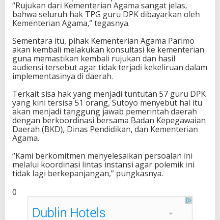
“Rujukan dari Kementerian Agama sangat jelas,
n
bahwa seluruh hak TPG guru DPK dibayarkan oleh
S
Kementerian Agama,” tegasnya.
e
g
Sementara itu, pihak Kementerian Agama Parimo
e
akan kembali melakukan konsultasi ke kementerian
r
guna memastikan kembali rujukan dan hasil
a
audiensi tersebut agar tidak terjadi kekeliruan dalam
implementasinya di daerah.
Terkait sisa hak yang menjadi tuntutan 57 guru DPK
yang kini tersisa 51 orang, Sutoyo menyebut hal itu
akan menjadi tanggung jawab pemerintah daerah
dengan berkoordinasi bersama Badan Kepegawaian
Daerah (BKD), Dinas Pendidikan, dan Kementerian
Agama.
“Kami berkomitmen menyelesaikan persoalan ini
melalui koordinasi lintas instansi agar polemik ini
tidak lagi berkepanjangan,” pungkasnya.
0