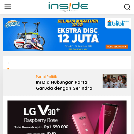
L
e
w
a
t
i
k
e
k
o
n
t
i
e
n
Partai Politik
Ini Dia Hubungan Partai
Garuda dengan Gerindra