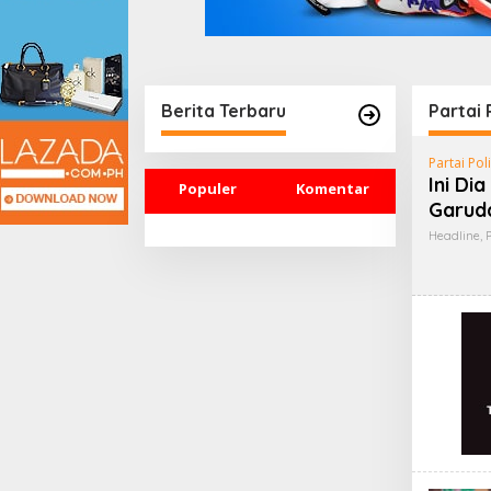
Berita Terbaru
Partai 
Partai Poli
Ini Di
Populer
Komentar
Garud
Headline
,
P