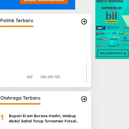
Pengangkatan 10 Tenaga Ahli di
Parigi Moutong Disorot
Di Daerah, Politik
|
Mei 19, 2026
Politik Terbaru
Arnol Kawal Usul
Bencana hingga
Lembaga Adat
Di Politik
|
April 23, 202
Olahraga Terbaru
1
Bupati Erwin Burase Hadiri, Wabup
Abdul Sahid Tutup Turnamen Futsal
Pelajar Piala Bergilir 2026