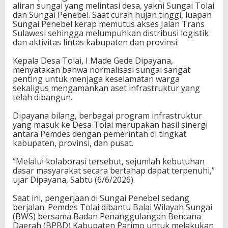
aliran sungai yang melintasi desa, yakni Sungai Tolai
h
dan Sungai Penebel. Saat curah hujan tinggi, luapan
i
Sungai Penebel kerap memutus akses Jalan Trans
S
Sulawesi sehingga melumpuhkan distribusi logistik
u
dan aktivitas lintas kabupaten dan provinsi.
n
g
Kepala Desa Tolai, I Made Gede Dipayana,
a
menyatakan bahwa normalisasi sungai sangat
i
penting untuk menjaga keselamatan warga
d
sekaligus mengamankan aset infrastruktur yang
a
telah dibangun.
n
I
Dipayana bilang, berbagai program infrastruktur
n
yang masuk ke Desa Tolai merupakan hasil sinergi
f
antara Pemdes dengan pemerintah di tingkat
r
kabupaten, provinsi, dan pusat.
a
s
“Melalui kolaborasi tersebut, sejumlah kebutuhan
t
dasar masyarakat secara bertahap dapat terpenuhi,”
r
ujar Dipayana, Sabtu (6/6/2026).
u
k
Saat ini, pengerjaan di Sungai Penebel sedang
t
berjalan. Pemdes Tolai dibantu Balai Wilayah Sungai
u
(BWS) bersama Badan Penanggulangan Bencana
r
Daerah (BPBD) Kabupaten Parimo untuk melakukan