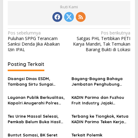
Ikuti Kami
N
Pos sebelumnya
Pos berikutnya
Puluhan SPPG Terancam
Satgas PHL Tertibkan PETI
a
Sanksi Denda Jika Abaikan
Karya Mandiri, Tak Temukan
v
Izin IPAL
Barang Bukti di Lokasi
i
Posting Terkait
g
a
Disangsi Dinas ESDM,
Bayang-Bayang Bahaya
s
Tambang Sirtu Sungai
Jembatan Penghubung
Baliara Beraktivitas Tanpa
Desa Baliara–Parigimpu’u
i
Beban
Layanan Publik Berkualitas,
KADIN Parimo dan Fuzhou
p
Kapolri Anugerahi Polres
Fruit Industry Jajaki
Parimo Predikat Pelayanan
Peluang Durian dan Manggis
o
Prima
ke Pasar Tiongkok
Tes Urine Massal Selesai,
Terbang ke Tiongkok, Ketua
s
Pemkab Belum Buka Hasil
KADIN Parimo Teken Kerja
Pemeriksaan
Sama Standar Industri
Durian
Buntut Somasi, BK Seret
Terkait Polemik