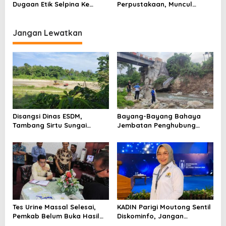
Dugaan Etik Selpina Ke
Perpustakaan, Muncul
Sidang Pendahuluan
Dugaan Pihak Eksternal
Dalam Pengaturan Proyek
Jangan Lewatkan
Disangsi Dinas ESDM,
Bayang-Bayang Bahaya
Tambang Sirtu Sungai
Jembatan Penghubung
Baliara Beraktivitas Tanpa
Desa Baliara–Parigimpu’u
Beban
Tes Urine Massal Selesai,
KADIN Parigi Moutong Sentil
Pemkab Belum Buka Hasil
Diskominfo, Jangan
Pemeriksaan
Menghapus Fakta Kinerja