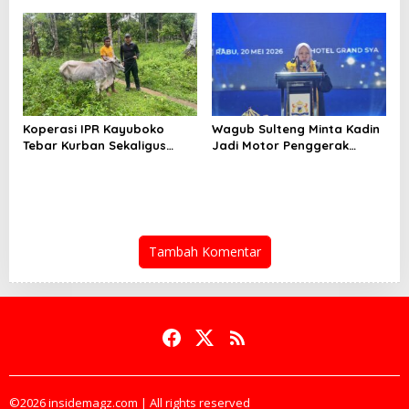
Pihak Lain
Koperasi IPR Kayuboko
Wagub Sulteng Minta Kadin
Tebar Kurban Sekaligus
Jadi Motor Penggerak
Benahi DAS Jelang Idul Adha
Ekonomi Daerah
Tambah Komentar
©2026 insidemagz.com | All rights reserved