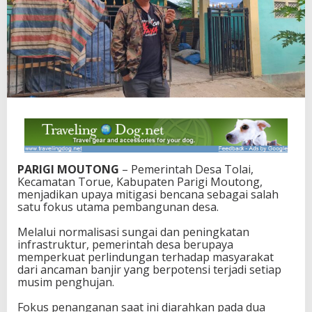
e
n
c
a
n
a
,
D
e
s
a
T
o
PARIGI MOUTONG
– Pemerintah Desa Tolai,
l
Kecamatan Torue, Kabupaten Parigi Moutong,
a
menjadikan upaya mitigasi bencana sebagai salah
i
satu fokus utama pembangunan desa.
F
o
Melalui normalisasi sungai dan peningkatan
k
infrastruktur, pemerintah desa berupaya
u
memperkuat perlindungan terhadap masyarakat
s
dari ancaman banjir yang berpotensi terjadi setiap
B
musim penghujan.
e
n
Fokus penanganan saat ini diarahkan pada dua
a