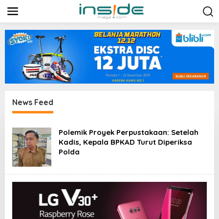
L
e
w
a
t
i
k
e
k
o
n
t
News Feed
e
n
I
N
Polemik Proyek Perpustakaan: Setelah
S
Kadis, Kepala BPKAD Turut Diperiksa
I
Polda
D
E
M
A
G
Z