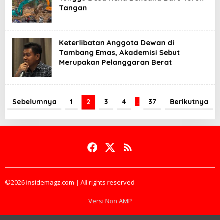
Tangan
Keterlibatan Anggota Dewan di
Tambang Emas, Akademisi Sebut
Merupakan Pelanggaran Berat
Sebelumnya
1
2
3
4
…
37
Berikutnya
©2026 insidemagz.com | All rights reserved
Versi Non AMP