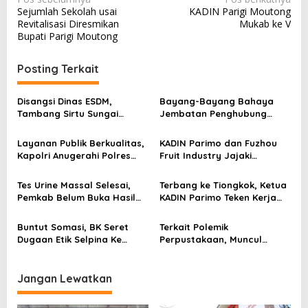
N
Sejumlah Sekolah usai
KADIN Parigi Moutong
a
Revitalisasi Diresmikan
Mukab ke V
v
Bupati Parigi Moutong
i
Posting Terkait
g
a
Disangsi Dinas ESDM,
Bayang-Bayang Bahaya
s
Tambang Sirtu Sungai
Jembatan Penghubung
Baliara Beraktivitas Tanpa
Desa Baliara–Parigimpu’u
i
Beban
Layanan Publik Berkualitas,
KADIN Parimo dan Fuzhou
p
Kapolri Anugerahi Polres
Fruit Industry Jajaki
Parimo Predikat Pelayanan
Peluang Durian dan Manggis
o
Prima
ke Pasar Tiongkok
Tes Urine Massal Selesai,
Terbang ke Tiongkok, Ketua
s
Pemkab Belum Buka Hasil
KADIN Parimo Teken Kerja
Pemeriksaan
Sama Standar Industri
Durian
Buntut Somasi, BK Seret
Terkait Polemik
Dugaan Etik Selpina Ke
Perpustakaan, Muncul
Sidang Pendahuluan
Dugaan Pihak Eksternal
Dalam Pengaturan Proyek
Jangan Lewatkan