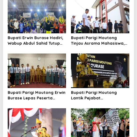
Bupati Erwin Burase Hadiri,
Bupati Parigi Moutong
Wabup Abdul Sahid Tutup
Tinjau Asrama Mahasiswa,
Turnamen Futsal Pelajar
Pastikan Peningkatan
Piala Bergilir 2026
Fasilitas Asrama
Bupati Parigi Moutong Erwin
Bupati Parigi Moutong
Burase Lepas Peserta
Lantik Pejabat
Seleksi Paskibraka Tingkat
Admonistrator, Kepala
Provinsi
Sekolah dan Pejabat
Fungsional