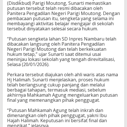
(Disdikbud) Parigi Moutong, Sunarti memastikan
i
putusan tersebut telah resmi dibacakan oleh
R
Panitera Pengadilan Negeri Parigi Moutong. Dengan
u
pembacaan putusan itu, sengketa yang selama ini
g
membayangi aktivitas belajar mengajar di sekolah
i
tersebut dinyatakan selesai secara hukum.
R
p
“Putusan sengketa lahan SD Inpres Nambaru telah
5
dibacakan langsung oleh Panitera Pengadilan
0
Negeri Parigi Moutong dan telah berkekuatan
0
hukum tetap,” ujar Sunarti saat ditemui usai
J
meninjau lokasi sekolah yang tengah direvitalisasi,
u
Selasa (20/01/2026).
t
a
Perkara tersebut diajukan oleh ahli waris atas nama
Hj Halimah. Sunarti menjelaskan, proses hukum
telah berlangsung cukup panjang dan melalui
berbagai tahapan, termasuk mediasi, sebelum
akhirnya Mahkamah Agung mengeluarkan putusan
final yang memenangkan pihak penggugat.
“Putusan Mahkamah Agung telah inkrah dan
dimenangkan oleh pihak penggugat, yakni Ibu
Hajah Halimah. Keputusan ini bersifat final dan
mengikat,” jelasnya.