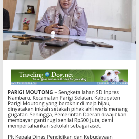
D
I
n
p
r
e
s
N
a
m
b
a
r
u
,
P
PARIGI MOUTONG
– Sengketa lahan SD Inpres
e
Nambaru, Kecamatan Parigi Selatan, Kabupaten
m
Parigi Moutong yang berakhir di meja hijau,
k
dinyatakan inkrah setakah pihak ahli waris menang
a
gugatan. Sehingga, Pemerintah Daerah diwajibkan
b
membayar ganti rugi senilai Rp500 Juta, demi
G
mempertahankan sekolah sebagai aset.
a
n
Plt Kepala Dinas Pendidikan dan Kebudayaan
t