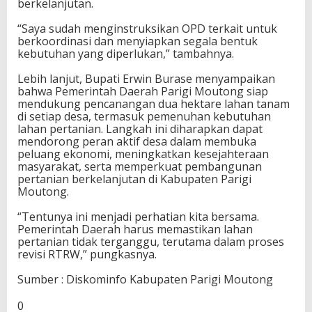
berkelanjutan.
e
n
“Saya sudah menginstruksikan OPD terkait untuk
R
berkoordinasi dan menyiapkan segala bentuk
a
kebutuhan yang diperlukan,” tambahnya.
y
a
Lebih lanjut, Bupati Erwin Burase menyampaikan
J
bahwa Pemerintah Daerah Parigi Moutong siap
a
mendukung pencanangan dua hektare lahan tanam
g
di setiap desa, termasuk pemenuhan kebutuhan
u
lahan pertanian. Langkah ini diharapkan dapat
n
mendorong peran aktif desa dalam membuka
g
peluang ekonomi, meningkatkan kesejahteraan
S
masyarakat, serta memperkuat pembangunan
e
pertanian berkelanjutan di Kabupaten Parigi
r
Moutong.
e
n
“Tentunya ini menjadi perhatian kita bersama.
t
Pemerintah Daerah harus memastikan lahan
a
pertanian tidak terganggu, terutama dalam proses
k
revisi RTRW,” pungkasnya.
d
i
Sumber : Diskominfo Kabupaten Parigi Moutong
T
o
0