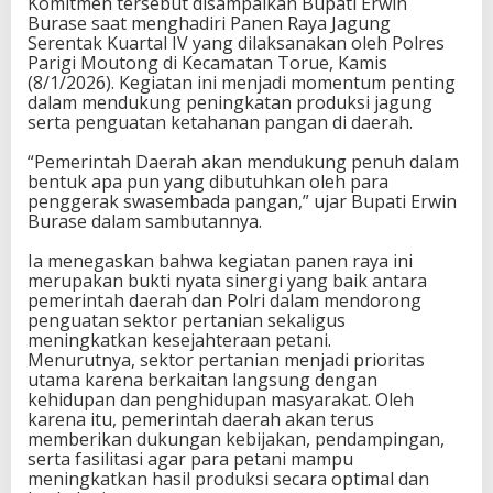
Komitmen tersebut disampaikan Bupati Erwin
n
Burase saat menghadiri Panen Raya Jagung
g
Serentak Kuartal IV yang dilaksanakan oleh Polres
S
Parigi Moutong di Kecamatan Torue, Kamis
w
(8/1/2026). Kegiatan ini menjadi momentum penting
a
dalam mendukung peningkatan produksi jagung
s
serta penguatan ketahanan pangan di daerah.
e
m
“Pemerintah Daerah akan mendukung penuh dalam
b
bentuk apa pun yang dibutuhkan oleh para
a
penggerak swasembada pangan,” ujar Bupati Erwin
d
Burase dalam sambutannya.
a
P
Ia menegaskan bahwa kegiatan panen raya ini
a
merupakan bukti nyata sinergi yang baik antara
n
pemerintah daerah dan Polri dalam mendorong
g
penguatan sektor pertanian sekaligus
a
meningkatkan kesejahteraan petani.
n
Menurutnya, sektor pertanian menjadi prioritas
p
utama karena berkaitan langsung dengan
a
kehidupan dan penghidupan masyarakat. Oleh
d
karena itu, pemerintah daerah akan terus
a
memberikan dukungan kebijakan, pendampingan,
P
serta fasilitasi agar para petani mampu
a
meningkatkan hasil produksi secara optimal dan
n