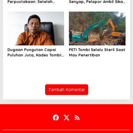
Perpustakaan: Setelah
Senyap, Pelapor Ambil Sikap
Kadis, Kepala BPKAD Turut
Surati Pimpinan DPRD
Diperiksa Polda
Dugaan Pungutan Capai
PETI Tombi Selalu Steril Saat
Puluhan Juta, Kades Tombi:
Mau Penertiban
Cuma Rp15 juta
Tambah Komentar