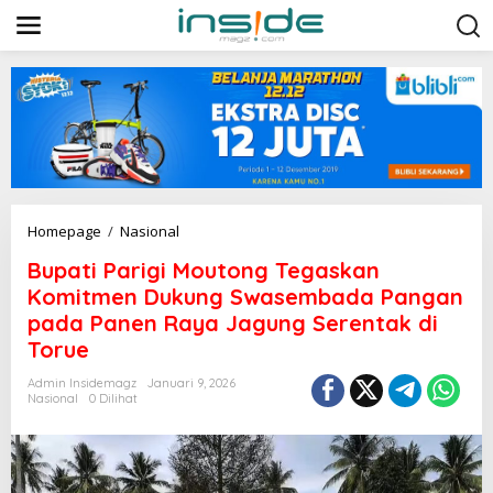
L
e
w
a
t
i
k
e
k
o
n
t
B
Homepage
/
Nasional
e
u
n
Bupati Parigi Moutong Tegaskan
p
a
Komitmen Dukung Swasembada Pangan
t
pada Panen Raya Jagung Serentak di
i
Torue
P
a
Admin Insidemagz
Januari 9, 2026
r
Nasional
0 Dilihat
i
g
i
M
o