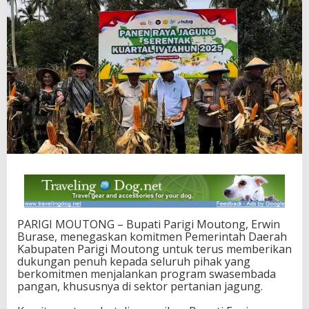
u
t
o
n
g
T
e
g
a
s
k
a
n
K
o
m
i
t
PARIGI MOUTONG – Bupati Parigi Moutong, Erwin
m
Burase, menegaskan komitmen Pemerintah Daerah
e
Kabupaten Parigi Moutong untuk terus memberikan
n
dukungan penuh kepada seluruh pihak yang
D
berkomitmen menjalankan program swasembada
u
pangan, khususnya di sektor pertanian jagung.
k
u