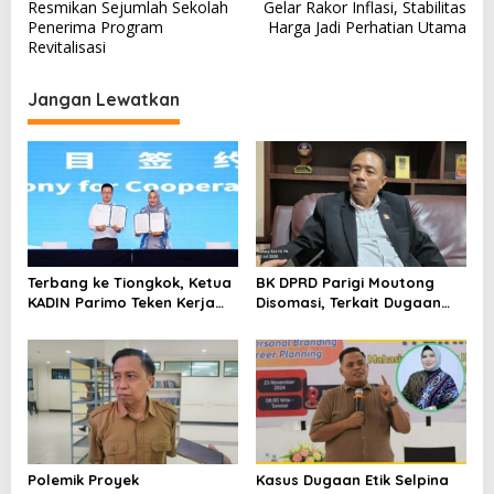
a
Resmikan Sejumlah Sekolah
Gelar Rakor Inflasi, Stabilitas
v
Penerima Program
Harga Jadi Perhatian Utama
Revitalisasi
i
g
Jangan Lewatkan
a
s
i
p
o
s
Terbang ke Tiongkok, Ketua
BK DPRD Parigi Moutong
KADIN Parimo Teken Kerja
Disomasi, Terkait Dugaan
Sama Standar Industri
Etik Selpina
Durian
Polemik Proyek
Kasus Dugaan Etik Selpina