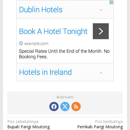
r
u
e
Ikuti Kami
N
Pos sebelumnya
Pos berikutnya
Bupati Parigi Moutong
Pemkab Parigi Moutong