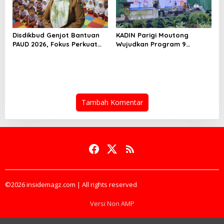
Disdikbud Genjot Bantuan
KADIN Parigi Moutong
PAUD 2026, Fokus Perkuat
Wujudkan Program 9
Kualitas Generasi Emas
BERANI: Dari Potensi ke Hasil
Sejak Dini
Nyata
Tambah Komentar
©2026 insidemagz.com | All rights reserved
Versi Non AMP