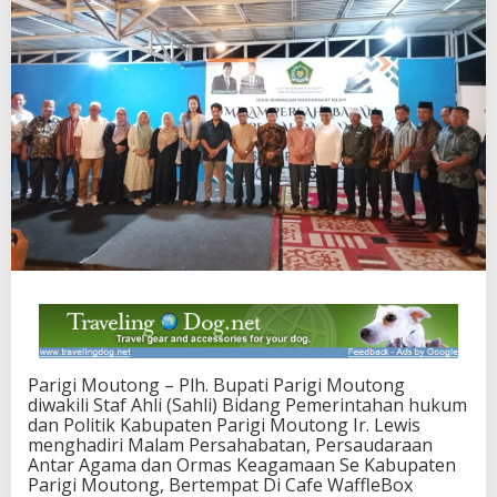
e
a
g
a
m
a
a
n
:
p
e
n
t
i
n
g
n
y
a
Parigi Moutong – Plh. Bupati Parigi Moutong
H
diwakili Staf Ahli (Sahli) Bidang Pemerintahan hukum
a
dan Politik Kabupaten Parigi Moutong Ir. Lewis
r
menghadiri Malam Persahabatan, Persaudaraan
m
Antar Agama dan Ormas Keagamaan Se Kabupaten
o
Parigi Moutong, Bertempat Di Cafe WaffleBox
n