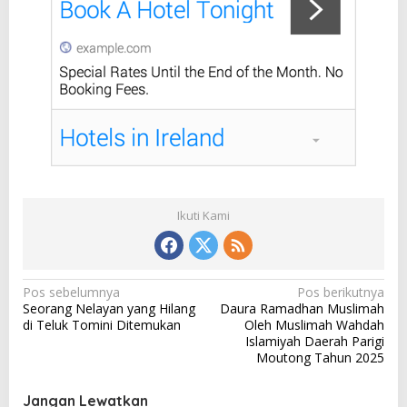
Ikuti Kami
N
Pos sebelumnya
Pos berikutnya
Seorang Nelayan yang Hilang
Daura Ramadhan Muslimah
a
di Teluk Tomini Ditemukan
Oleh Muslimah Wahdah
v
Islamiyah Daerah Parigi
Moutong Tahun 2025
i
g
Jangan Lewatkan