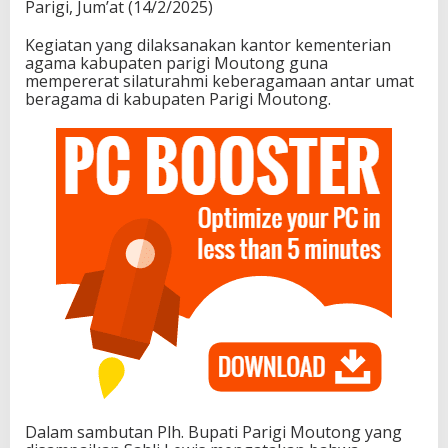
Parigi, Jum’at (14/2/2025)
i
d
Kegiatan yang dilaksanakan kantor kementerian
a
agama kabupaten parigi Moutong guna
l
mempererat silaturahmi keberagamaan antar umat
a
beragama di kabupaten Parigi Moutong.
m
K
e
b
e
r
a
g
a
m
a
n
Dalam sambutan Plh. Bupati Parigi Moutong yang