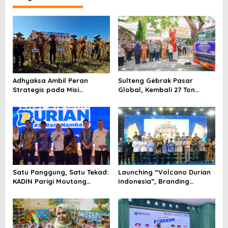
a
s
i
p
o
s
Adhyaksa Ambil Peran
Sulteng Gebrak Pasar
Strategis pada Misi
Global, Kembali 27 Ton
Swasembada Pangan
Durian Beku Meluncur ke
Tiongkok
Satu Panggung, Satu Tekad:
Launching “Volcano Durian
KADIN Parigi Moutong
Indonesia”, Branding
Dorong Durian Sulteng
Nasional untuk Tembus
Mendunia
Pasar Global