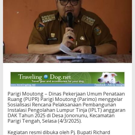
r
d
A
r
n
a
l
d
o
B
u
k
a
S
o
s
i
Parigi Moutong – Dinas Pekerjaan Umum Penataan
a
Ruang (PUPR) Parigi Moutong (Parimo) menggelar
l
Sosialisasi Rencana Pelaksanaan Pembangunan
i
Instalasi Pengolahan Lumpur Tinja (IPLT) anggaran
s
DAK Tahun 2025 di Desa Jononunu, Kecamatan
a
Parigi Tengah, Selasa (4/3/2025).
s
i
Kegiatan resmi dibuka oleh Pj. Bupati Richard
R