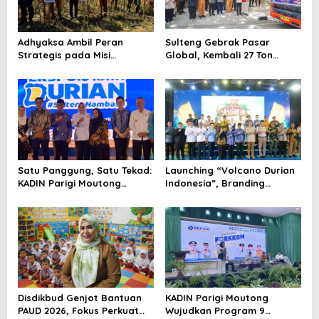
p
o
Adhyaksa Ambil Peran
Sulteng Gebrak Pasar
s
Strategis pada Misi
Global, Kembali 27 Ton
Swasembada Pangan
Durian Beku Meluncur ke
Tiongkok
Satu Panggung, Satu Tekad:
Launching “Volcano Durian
KADIN Parigi Moutong
Indonesia”, Branding
Dorong Durian Sulteng
Nasional untuk Tembus
Mendunia
Pasar Global
Disdikbud Genjot Bantuan
KADIN Parigi Moutong
PAUD 2026, Fokus Perkuat
Wujudkan Program 9