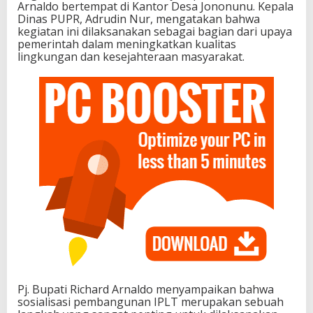
Arnaldo bertempat di Kantor Desa Jononunu. Kepala
e
Dinas PUPR, Adrudin Nur, mengatakan bahwa
n
kegiatan ini dilaksanakan sebagai bagian dari upaya
c
pemerintah dalam meningkatkan kualitas
a
lingkungan dan kesejahteraan masyarakat.
n
a
P
e
l
a
k
s
a
n
a
a
n
P
e
m
b
a
n
Pj. Bupati Richard Arnaldo menyampaikan bahwa
g
sosialisasi pembangunan IPLT merupakan sebuah
u