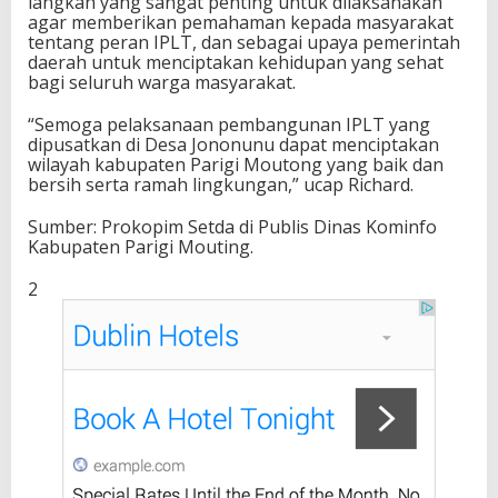
langkah yang sangat penting untuk dilaksanakan
n
agar memberikan pemahaman kepada masyarakat
a
tentang peran IPLT, dan sebagai upaya pemerintah
n
daerah untuk menciptakan kehidupan yang sehat
(
bagi seluruh warga masyarakat.
I
P
“Semoga pelaksanaan pembangunan IPLT yang
L
dipusatkan di Desa Jononunu dapat menciptakan
T
wilayah kabupaten Parigi Moutong yang baik dan
)
bersih serta ramah lingkungan,” ucap Richard.
T
a
Sumber: Prokopim Setda di Publis Dinas Kominfo
h
Kabupaten Parigi Mouting.
u
n
2
2
0
2
5