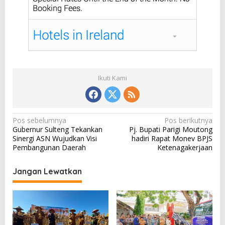
Ikuti Kami
N
Pos sebelumnya
Pos berikutnya
Gubernur Sulteng Tekankan
Pj. Bupati Parigi Moutong
a
Sinergi ASN Wujudkan Visi
hadiri Rapat Monev BPJS
v
Pembangunan Daerah
Ketenagakerjaan
i
Jangan Lewatkan
g
a
s
i