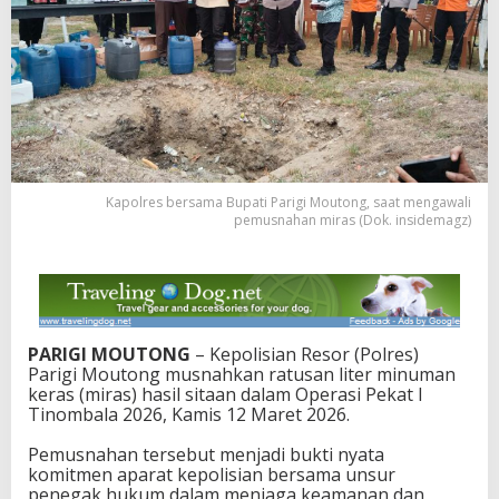
u
t
o
n
g
M
u
s
n
a
Kapolres bersama Bupati Parigi Moutong, saat mengawali
h
pemusnahan miras (Dok. insidemagz)
k
a
n
R
a
t
PARIGI MOUTONG
– Kepolisian Resor (Polres)
u
Parigi Moutong musnahkan ratusan liter minuman
s
keras (miras) hasil sitaan dalam Operasi Pekat I
a
Tinombala 2026, Kamis 12 Maret 2026.
n
L
Pemusnahan tersebut menjadi bukti nyata
i
komitmen aparat kepolisian bersama unsur
t
penegak hukum dalam menjaga keamanan dan
e