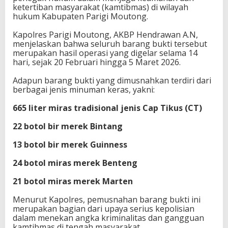
ketertiban masyarakat (kamtibmas) di wilayah
r
hukum Kabupaten Parigi Moutong.
M
i
Kapolres Parigi Moutong, AKBP Hendrawan A.N,
r
menjelaskan bahwa seluruh barang bukti tersebut
a
merupakan hasil operasi yang digelar selama 14
s
hari, sejak 20 Februari hingga 5 Maret 2026.
H
a
Adapun barang bukti yang dimusnahkan terdiri dari
s
berbagai jenis minuman keras, yakni:
i
l
665 liter miras tradisional jenis Cap Tikus (CT)
O
p
22 botol bir merek Bintang
e
r
13 botol bir merek Guinness
a
s
24 botol miras merek Benteng
i
P
21 botol miras merek Marten
e
k
Menurut Kapolres, pemusnahan barang bukti ini
a
merupakan bagian dari upaya serius kepolisian
t
dalam menekan angka kriminalitas dan gangguan
T
kamtibmas di tengah masyarakat.
i