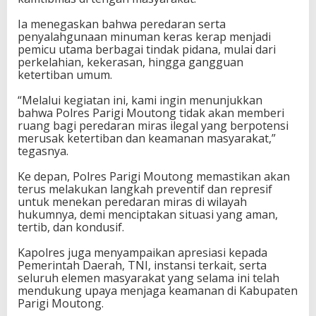
n
Ia menegaskan bahwa peredaran serta
o
penyalahgunaan minuman keras kerap menjadi
m
pemicu utama berbagai tindak pidana, mulai dari
b
perkelahian, kekerasan, hingga gangguan
a
ketertiban umum.
l
a
“Melalui kegiatan ini, kami ingin menunjukkan
2
bahwa Polres Parigi Moutong tidak akan memberi
0
ruang bagi peredaran miras ilegal yang berpotensi
2
merusak ketertiban dan keamanan masyarakat,”
6
tegasnya.
Ke depan, Polres Parigi Moutong memastikan akan
terus melakukan langkah preventif dan represif
untuk menekan peredaran miras di wilayah
hukumnya, demi menciptakan situasi yang aman,
tertib, dan kondusif.
Kapolres juga menyampaikan apresiasi kepada
Pemerintah Daerah, TNI, instansi terkait, serta
seluruh elemen masyarakat yang selama ini telah
mendukung upaya menjaga keamanan di Kabupaten
Parigi Moutong.