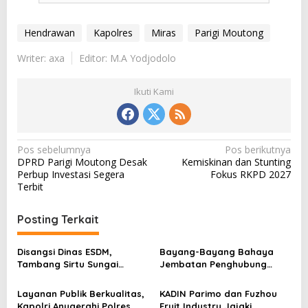
Hendrawan
Kapolres
Miras
Parigi Moutong
Writer: axa
Editor: M.A Yodjodolo
Ikuti Kami
N
Pos sebelumnya
Pos berikutnya
DPRD Parigi Moutong Desak
Kemiskinan dan Stunting
a
Perbup Investasi Segera
Fokus RKPD 2027
v
Terbit
i
Posting Terkait
g
a
Disangsi Dinas ESDM,
Bayang-Bayang Bahaya
s
Tambang Sirtu Sungai
Jembatan Penghubung
Baliara Beraktivitas Tanpa
Desa Baliara–Parigimpu’u
i
Beban
Layanan Publik Berkualitas,
KADIN Parimo dan Fuzhou
p
Kapolri Anugerahi Polres
Fruit Industry Jajaki