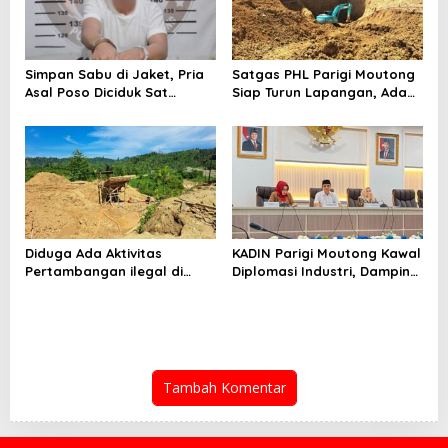
Simpan Sabu di Jaket, Pria
Satgas PHL Parigi Moutong
Asal Poso Diciduk Sat
Siap Turun Lapangan, Ada
Resnarkoba Parigi Moutong
Aktivitas PETI di Sausu
Diduga Ada Aktivitas
KADIN Parigi Moutong Kawal
Pertambangan ilegal di
Diplomasi Industri, Dampingi
Sausu Torono, Terabaikan
Delegasi Sichuan Bertemu
Penegak Hukum?
Gubernur Sulteng
Tambah Komentar