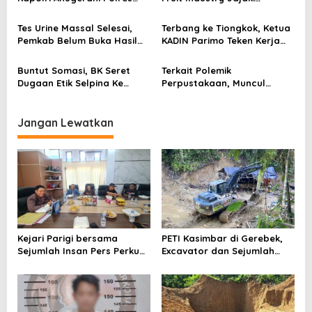
Parimo Predikat Pelayanan
Peluang Durian dan Manggis
o
Prima
ke Pasar Tiongkok
Tes Urine Massal Selesai,
Terbang ke Tiongkok, Ketua
s
Pemkab Belum Buka Hasil
KADIN Parimo Teken Kerja
Pemeriksaan
Sama Standar Industri
Durian
Buntut Somasi, BK Seret
Terkait Polemik
Dugaan Etik Selpina Ke
Perpustakaan, Muncul
Sidang Pendahuluan
Dugaan Pihak Eksternal
Dalam Pengaturan Proyek
Jangan Lewatkan
Kejari Parigi bersama
PETI Kasimbar di Gerebek,
Sejumlah Insan Pers Perkuat
Excavator dan Sejumlah
Kemitraan
Penambang Diamankan
Polisi