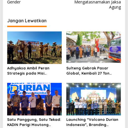
Gender
Mengatasnamakan Jaksa
i
Agung
g
a
Jangan Lewatkan
s
i
p
o
s
Adhyaksa Ambil Peran
Sulteng Gebrak Pasar
Strategis pada Misi
Global, Kembali 27 Ton
Swasembada Pangan
Durian Beku Meluncur ke
Tiongkok
Satu Panggung, Satu Tekad:
Launching “Volcano Durian
KADIN Parigi Moutong
Indonesia”, Branding