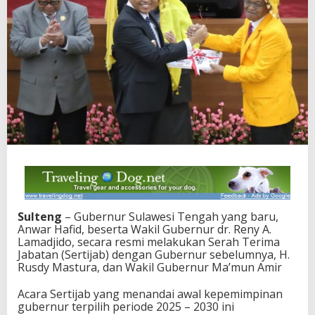
u
r
S
u
l
t
e
n
g
t
a
n
d
a
i
a
w
Sulteng
– Gubernur Sulawesi Tengah yang baru,
a
Anwar Hafid, beserta Wakil Gubernur dr. Reny A.
l
Lamadjido, secara resmi melakukan Serah Terima
k
Jabatan (Sertijab) dengan Gubernur sebelumnya, H.
e
Rusdy Mastura, dan Wakil Gubernur Ma’mun Amir
p
e
Acara Sertijab yang menandai awal kepemimpinan
m
gubernur terpilih periode 2025 – 2030 ini
i