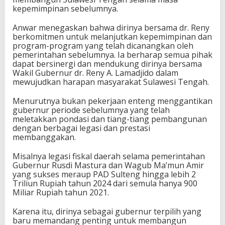
kepemimpinan sebelumnya.
L
a
Anwar menegaskan bahwa dirinya bersama dr. Reny
m
berkomitmen untuk melanjutkan kepemimpinan dan
a
program-program yang telah dicanangkan oleh
d
pemerintahan sebelumnya. Ia berharap semua pihak
j
dapat bersinergi dan mendukung dirinya bersama
i
Wakil Gubernur dr. Reny A. Lamadjido dalam
d
mewujudkan harapan masyarakat Sulawesi Tengah.
o
Menurutnya bukan pekerjaan enteng menggantikan
gubernur periode sebelumnya yang telah
meletakkan pondasi dan tiang-tiang pembangunan
dengan berbagai legasi dan prestasi
membanggakan.
Misalnya legasi fiskal daerah selama pemerintahan
Gubernur Rusdi Mastura dan Wagub Ma’mun Amir
yang sukses meraup PAD Sulteng hingga lebih 2
Triliun Rupiah tahun 2024 dari semula hanya 900
Miliar Rupiah tahun 2021.
Karena itu, dirinya sebagai gubernur terpilih yang
baru memandang penting untuk membangun