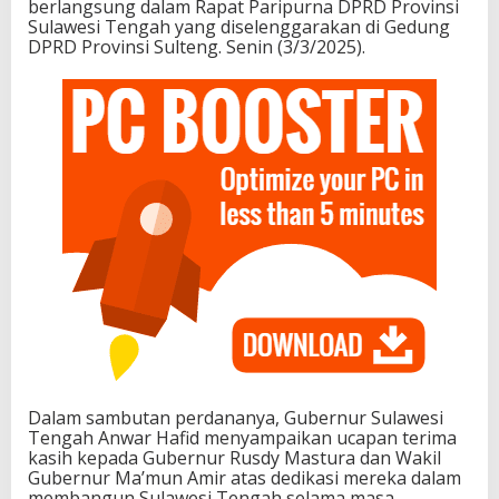
berlangsung dalam Rapat Paripurna DPRD Provinsi
m
Sulawesi Tengah yang diselenggarakan di Gedung
p
DPRD Provinsi Sulteng. Senin (3/3/2025).
i
n
a
n
A
n
w
a
r
H
a
f
i
d
d
a
n
R
Dalam sambutan perdananya, Gubernur Sulawesi
e
Tengah Anwar Hafid menyampaikan ucapan terima
n
kasih kepada Gubernur Rusdy Mastura dan Wakil
y
Gubernur Ma’mun Amir atas dedikasi mereka dalam
A
membangun Sulawesi Tengah selama masa
.