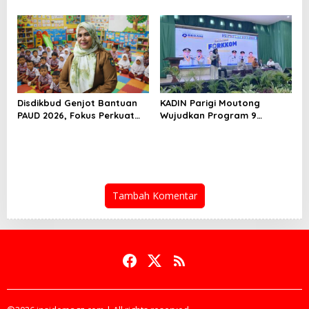
Dorong Durian Sulteng
Nasional untuk Tembus
Mendunia
Pasar Global
Disdikbud Genjot Bantuan
KADIN Parigi Moutong
PAUD 2026, Fokus Perkuat
Wujudkan Program 9
Kualitas Generasi Emas
BERANI: Dari Potensi ke Hasil
Sejak Dini
Nyata
Tambah Komentar