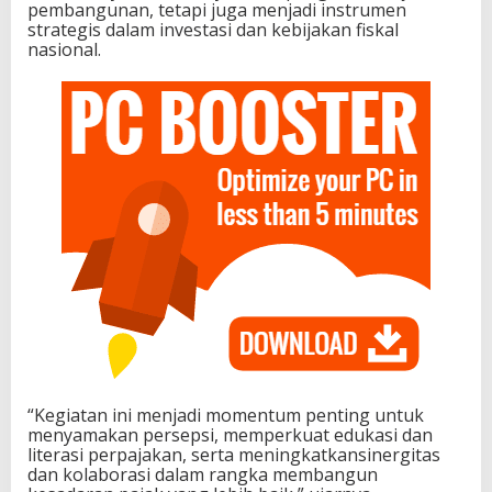
pembangunan, tetapi juga menjadi instrumen
e
strategis dalam investasi dan kebijakan fiskal
n
nasional.
g
:
T
i
n
g
k
a
t
k
a
n
K
e
s
a
d
a
r
“Kegiatan ini menjadi momentum penting untuk
a
menyamakan persepsi, memperkuat edukasi dan
n
literasi perpajakan, serta meningkatkansinergitas
P
dan kolaborasi dalam rangka membangun
a