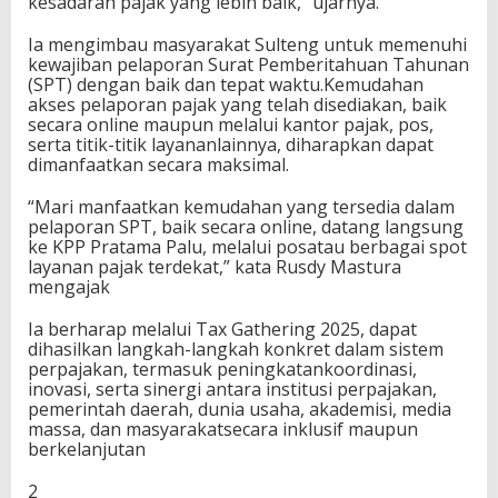
kesadaran pajak yang lebih baik,” ujarnya.
j
a
Ia mengimbau masyarakat Sulteng untuk memenuhi
k
kewajiban pelaporan Surat Pemberitahuan Tahunan
(SPT) dengan baik dan tepat waktu.Kemudahan
akses pelaporan pajak yang telah disediakan, baik
secara online maupun melalui kantor pajak, pos,
serta titik-titik layananlainnya, diharapkan dapat
dimanfaatkan secara maksimal.
“Mari manfaatkan kemudahan yang tersedia dalam
pelaporan SPT, baik secara online, datang langsung
ke KPP Pratama Palu, melalui posatau berbagai spot
layanan pajak terdekat,” kata Rusdy Mastura
mengajak
Ia berharap melalui Tax Gathering 2025, dapat
dihasilkan langkah-langkah konkret dalam sistem
perpajakan, termasuk peningkatankoordinasi,
inovasi, serta sinergi antara institusi perpajakan,
pemerintah daerah, dunia usaha, akademisi, media
massa, dan masyarakatsecara inklusif maupun
berkelanjutan
2